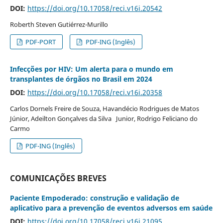
DOI:
https://doi.org/10.17058/reci.v16i.20542
Roberth Steven Gutiérrez-Murillo
PDF-PORT
PDF-ING (Inglês)
Infecções por HIV: Um alerta para o mundo em
transplantes de órgãos no Brasil em 2024
DOI:
https://doi.org/10.17058/reci.v16i.20358
Carlos Dornels Freire de Souza, Havandécio Rodrigues de Matos
Júnior, Adeilton Gonçalves da Silva Junior, Rodrigo Feliciano do
Carmo
PDF-ING (Inglês)
COMUNICAÇÕES BREVES
Paciente Empoderado: construção e validação de
aplicativo para a prevenção de eventos adversos em saúde
DOI:
https://doi.org/10.17058/reci.v16i.21095