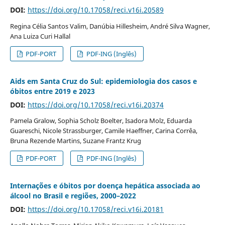
DOI:
https://doi.org/10.17058/reci.v16i.20589
Regina Célia Santos Valim, Danúbia Hillesheim, André Silva Wagner,
Ana Luiza Curi Hallal
PDF-PORT
PDF-ING (Inglês)
Aids em Santa Cruz do Sul: epidemiologia dos casos e
óbitos entre 2019 e 2023
DOI:
https://doi.org/10.17058/reci.v16i.20374
Pamela Gralow, Sophia Scholz Boelter, Isadora Molz, Eduarda
Guareschi, Nicole Strassburger, Camile Haeffner, Carina Corrêa,
Bruna Rezende Martins, Suzane Frantz Krug
PDF-PORT
PDF-ING (Inglês)
Internações e óbitos por doença hepática associada ao
álcool no Brasil e regiões, 2000–2022
DOI:
https://doi.org/10.17058/reci.v16i.20181