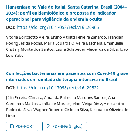
Hanseníase no Vale do Itajaí, Santa Catarina, Brasil (2004–
2024): perfil epidemiológico e proposta de indicador
operacional para vigilância da endemia oculta
DOI:
https://doi.org/10.17058/reci.v16i.20966
Vitória Bortolotto Vieira, Bruno Vitiritti Ferreira Zanardo, Franciani
Rodrigues da Rocha, Maria Eduarda Oliveira Baschera, Emanuelle
Cristiny Monte dos Santos, Laura Schroeder Medeiros da Silva, João
Luis Beber
Coinfecções bacterianas em pacientes com Covid-19 grave
internados em unidade de terapia intensiva no Brasil
DOI:
https://doi.org/10.17058/reci.v16i.20522
Júlia Pereira Câmara, Amanda Palmeira Marques Santos, Ana
Carolina s Mattos Uchôa de Moraes, Madi Veiga Diniz, Alexsandro
Pedro da Silva, Wagner Roberto Cirilo da Silva, Kledoaldo Oliveira de
Lima
PDF-PORT
PDF-ING (Inglês)