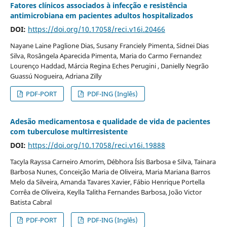
Fatores clínicos associados à infecção e resistência
antimicrobiana em pacientes adultos hospitalizados
DOI:
https://doi.org/10.17058/reci.v16i.20466
Nayane Laine Paglione Dias, Susany Franciely Pimenta, Sidnei Dias
Silva, Rosângela Aparecida Pimenta, Maria do Carmo Fernandez
Lourenço Haddad, Márcia Regina Eches Perugini , Danielly Negrão
Guassú Nogueira, Adriana Zilly
PDF-PORT
PDF-ING (Inglês)
Adesão medicamentosa e qualidade de vida de pacientes
com tuberculose multirresistente
DOI:
https://doi.org/10.17058/reci.v16i.19888
Tacyla Rayssa Carneiro Amorim, Débhora Ísis Barbosa e Silva, Tainara
Barbosa Nunes, Conceição Maria de Oliveira, Maria Mariana Barros
Melo da Silveira, Amanda Tavares Xavier, Fábio Henrique Portella
Corrêa de Oliveira, Keylla Talitha Fernandes Barbosa, João Victor
Batista Cabral
PDF-PORT
PDF-ING (Inglês)