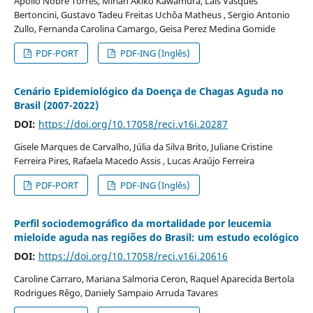
Apollo Nobre Torres, Mirian Akiko Kawamura, Laís Vasques
Bertoncini, Gustavo Tadeu Freitas Uchôa Matheus , Sergio Antonio
Zullo, Fernanda Carolina Camargo, Geisa Perez Medina Gomide
PDF-PORT
PDF-ING (Inglês)
Cenário Epidemiológico da Doença de Chagas Aguda no
Brasil (2007-2022)
DOI:
https://doi.org/10.17058/reci.v16i.20287
Gisele Marques de Carvalho, Júlia da Silva Brito, Juliane Cristine
Ferreira Pires, Rafaela Macedo Assis , Lucas Araújo Ferreira
PDF-PORT
PDF-ING (Inglês)
Perfil sociodemográfico da mortalidade por leucemia
mieloide aguda nas regiões do Brasil: um estudo ecológico
DOI:
https://doi.org/10.17058/reci.v16i.20616
Caroline Carraro, Mariana Salmoria Ceron, Raquel Aparecida Bertola
Rodrigues Rêgo, Daniely Sampaio Arruda Tavares