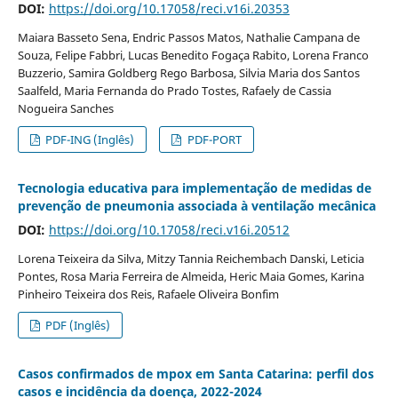
DOI:
https://doi.org/10.17058/reci.v16i.20353
Maiara Basseto Sena, Endric Passos Matos, Nathalie Campana de
Souza, Felipe Fabbri, Lucas Benedito Fogaça Rabito, Lorena Franco
Buzzerio, Samira Goldberg Rego Barbosa, Silvia Maria dos Santos
Saalfeld, Maria Fernanda do Prado Tostes, Rafaely de Cassia
Nogueira Sanches
PDF-ING (Inglês)
PDF-PORT
Tecnologia educativa para implementação de medidas de
prevenção de pneumonia associada à ventilação mecânica
DOI:
https://doi.org/10.17058/reci.v16i.20512
Lorena Teixeira da Silva, Mitzy Tannia Reichembach Danski, Leticia
Pontes, Rosa Maria Ferreira de Almeida, Heric Maia Gomes, Karina
Pinheiro Teixeira dos Reis, Rafaele Oliveira Bonfim
PDF (Inglês)
Casos confirmados de mpox em Santa Catarina: perfil dos
casos e incidência da doença, 2022-2024