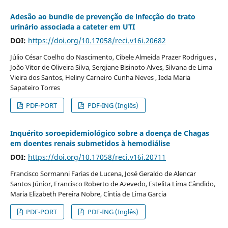
Adesão ao bundle de prevenção de infecção do trato
urinário associada a cateter em UTI
DOI:
https://doi.org/10.17058/reci.v16i.20682
Júlio César Coelho do Nascimento, Cibele Almeida Prazer Rodrigues ,
João Vitor de Oliveira Silva, Sergiane Bisinoto Alves, Silvana de Lima
Vieira dos Santos, Heliny Carneiro Cunha Neves , Ieda Maria
Sapateiro Torres
PDF-PORT
PDF-ING (Inglês)
Inquérito soroepidemiológico sobre a doença de Chagas
em doentes renais submetidos à hemodiálise
DOI:
https://doi.org/10.17058/reci.v16i.20711
Francisco Sormanni Farias de Lucena, José Geraldo de Alencar
Santos Júnior, Francisco Roberto de Azevedo, Estelita Lima Cândido,
Maria Elizabeth Pereira Nobre, Cíntia de Lima Garcia
PDF-PORT
PDF-ING (Inglês)