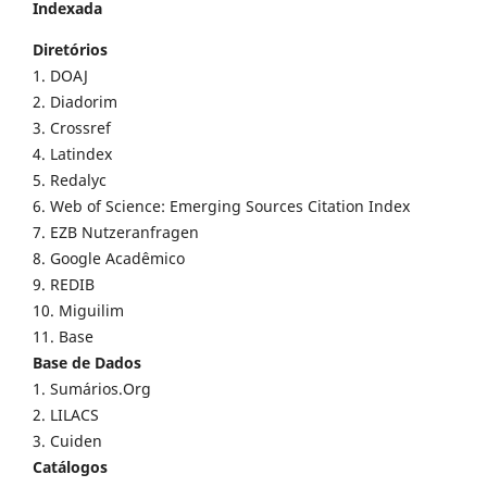
Indexada
Diretórios
1. DOAJ
2. Diadorim
3. Crossref
4. Latindex
5. Redalyc
6. Web of Science: Emerging Sources Citation Index
7. EZB Nutzeranfragen
8. Google Acadêmico
9. REDIB
10. Miguilim
11. Base
Base de Dados
1. Sumários.Org
2. LILACS
3. Cuiden
Catálogos