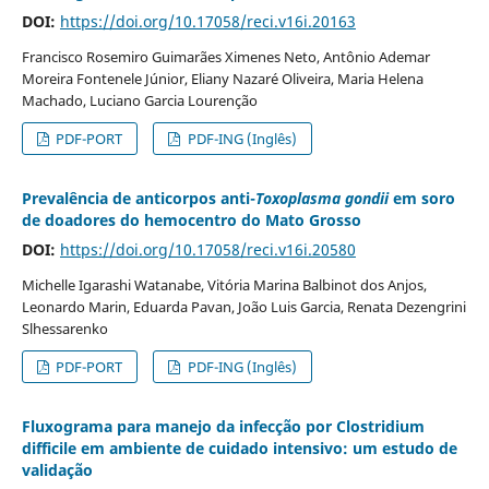
DOI:
https://doi.org/10.17058/reci.v16i.20163
Francisco Rosemiro Guimarães Ximenes Neto, Antônio Ademar
Moreira Fontenele Júnior, Eliany Nazaré Oliveira, Maria Helena
Machado, Luciano Garcia Lourenção
PDF-PORT
PDF-ING (Inglês)
Prevalência de anticorpos anti-
Toxoplasma gondii
em soro
de doadores do hemocentro do Mato Grosso
DOI:
https://doi.org/10.17058/reci.v16i.20580
Michelle Igarashi Watanabe, Vitória Marina Balbinot dos Anjos,
Leonardo Marin, Eduarda Pavan, João Luis Garcia, Renata Dezengrini
Slhessarenko
PDF-PORT
PDF-ING (Inglês)
Fluxograma para manejo da infecção por Clostridium
difficile em ambiente de cuidado intensivo: um estudo de
validação