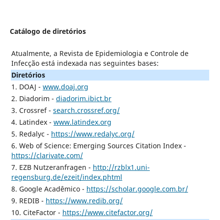
Catálogo de diretórios
Atualmente, a Revista de Epidemiologia e Controle de
Infecção está indexada nas seguintes bases:
Diretórios
1. DOAJ -
www.doaj.org
2. Diadorim -
diadorim.ibict.br
3. Crossref -
search.crossref.org/
4. Latindex -
www.latindex.org
5. Redalyc -
https://www.redalyc.org/
6. Web of Science: Emerging Sources Citation Index -
https://clarivate.com/
7. EZB Nutzeranfragen -
http://rzblx1.uni-
regensburg.de/ezeit/index.phtml
8. Google Acadêmico -
https://scholar.google.com.br/
9. REDIB -
https://www.redib.org/
10. CiteFactor -
https://www.citefactor.org/