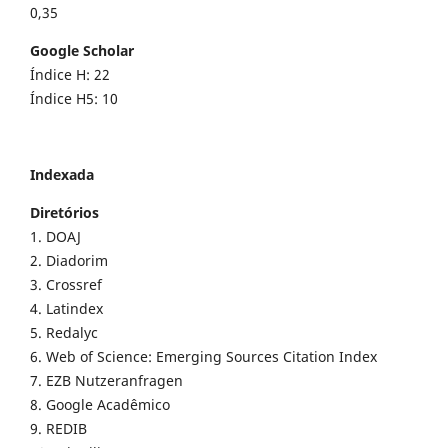
0,35
Google Scholar
Índice H: 22
Índice H5: 10
Indexada
Diretórios
1. DOAJ
2. Diadorim
3. Crossref
4. Latindex
5. Redalyc
6. Web of Science: Emerging Sources Citation Index
7. EZB Nutzeranfragen
8. Google Acadêmico
9. REDIB