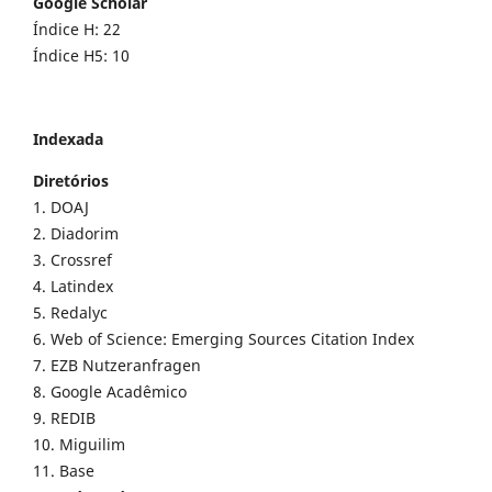
Google Scholar
Índice H: 22
Índice H5: 10
Indexada
Diretórios
1. DOAJ
2. Diadorim
3. Crossref
4. Latindex
5. Redalyc
6. Web of Science: Emerging Sources Citation Index
7. EZB Nutzeranfragen
8. Google Acadêmico
9. REDIB
10. Miguilim
11. Base