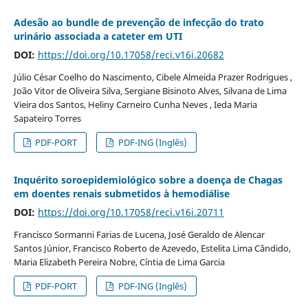
Adesão ao bundle de prevenção de infecção do trato
urinário associada a cateter em UTI
DOI:
https://doi.org/10.17058/reci.v16i.20682
Júlio César Coelho do Nascimento, Cibele Almeida Prazer Rodrigues ,
João Vitor de Oliveira Silva, Sergiane Bisinoto Alves, Silvana de Lima
Vieira dos Santos, Heliny Carneiro Cunha Neves , Ieda Maria
Sapateiro Torres
PDF-PORT
PDF-ING (Inglês)
Inquérito soroepidemiológico sobre a doença de Chagas
em doentes renais submetidos à hemodiálise
DOI:
https://doi.org/10.17058/reci.v16i.20711
Francisco Sormanni Farias de Lucena, José Geraldo de Alencar
Santos Júnior, Francisco Roberto de Azevedo, Estelita Lima Cândido,
Maria Elizabeth Pereira Nobre, Cíntia de Lima Garcia
PDF-PORT
PDF-ING (Inglês)