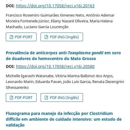
DOI:
https://doi.org/10.17058/reci.v16i.20163
Francisco Rosemiro Guimarães Ximenes Neto, Antônio Ademar
Moreira Fontenele Júnior, Eliany Nazaré Oliveira, Maria Helena
Machado, Luciano Garcia Lourenção
PDF-PORT
PDF-ING (Inglês)
Prevalência de anticorpos anti-
Toxoplasma gondii
em soro
de doadores do hemocentro do Mato Grosso
DOI:
https://doi.org/10.17058/reci.v16i.20580
Michelle Igarashi Watanabe, Vitória Marina Balbinot dos Anjos,
Leonardo Marin, Eduarda Pavan, João Luis Garcia, Renata Dezengrini
Slhessarenko
PDF-PORT
PDF-ING (Inglês)
Fluxograma para manejo da infecção por Clostridium
difficile em ambiente de cuidado intensivo: um estudo de
validação