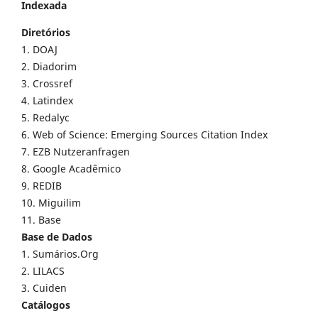
Indexada
Diretórios
1. DOAJ
2. Diadorim
3. Crossref
4. Latindex
5. Redalyc
6. Web of Science: Emerging Sources Citation Index
7. EZB Nutzeranfragen
8. Google Acadêmico
9. REDIB
10. Miguilim
11. Base
Base de Dados
1. Sumários.Org
2. LILACS
3. Cuiden
Catálogos