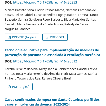
DOI:
https://doi.org/10.17058/reci.v16i.20353
Maiara Basseto Sena, Endric Passos Matos, Nathalie Campana de
Souza, Felipe Fabbri, Lucas Benedito Fogaça Rabito, Lorena Franco
Buzzerio, Samira Goldberg Rego Barbosa, Silvia Maria dos Santos
Saalfeld, Maria Fernanda do Prado Tostes, Rafaely de Cassia
Nogueira Sanches
PDF-ING (Inglês)
PDF-PORT
Tecnologia educativa para implementação de medidas de
prevenção de pneumonia associada à ventilação mecânica
DOI:
https://doi.org/10.17058/reci.v16i.20512
Lorena Teixeira da Silva, Mitzy Tannia Reichembach Danski, Leticia
Pontes, Rosa Maria Ferreira de Almeida, Heric Maia Gomes, Karina
Pinheiro Teixeira dos Reis, Rafaele Oliveira Bonfim
PDF (Inglês)
Casos confirmados de mpox em Santa Catarina: perfil dos
casos e incidência da doença, 2022-2024