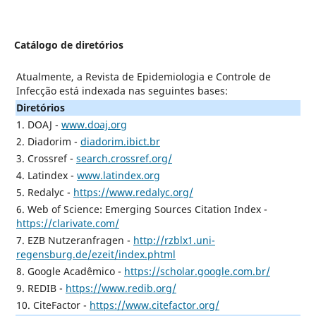
Catálogo de diretórios
Atualmente, a Revista de Epidemiologia e Controle de
Infecção está indexada nas seguintes bases:
Diretórios
1. DOAJ -
www.doaj.org
2. Diadorim -
diadorim.ibict.br
3. Crossref -
search.crossref.org/
4. Latindex -
www.latindex.org
5. Redalyc -
https://www.redalyc.org/
6. Web of Science: Emerging Sources Citation Index -
https://clarivate.com/
7. EZB Nutzeranfragen -
http://rzblx1.uni-
regensburg.de/ezeit/index.phtml
8. Google Acadêmico -
https://scholar.google.com.br/
9. REDIB -
https://www.redib.org/
10. CiteFactor -
https://www.citefactor.org/