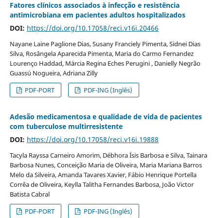
Fatores clínicos associados à infecção e resistência
antimicrobiana em pacientes adultos hospitalizados
DOI:
https://doi.org/10.17058/reci.v16i.20466
Nayane Laine Paglione Dias, Susany Franciely Pimenta, Sidnei Dias
Silva, Rosângela Aparecida Pimenta, Maria do Carmo Fernandez
Lourenço Haddad, Márcia Regina Eches Perugini , Danielly Negrão
Guassú Nogueira, Adriana Zilly
PDF-PORT
PDF-ING (Inglês)
Adesão medicamentosa e qualidade de vida de pacientes
com tuberculose multirresistente
DOI:
https://doi.org/10.17058/reci.v16i.19888
Tacyla Rayssa Carneiro Amorim, Débhora Ísis Barbosa e Silva, Tainara
Barbosa Nunes, Conceição Maria de Oliveira, Maria Mariana Barros
Melo da Silveira, Amanda Tavares Xavier, Fábio Henrique Portella
Corrêa de Oliveira, Keylla Talitha Fernandes Barbosa, João Victor
Batista Cabral
PDF-PORT
PDF-ING (Inglês)