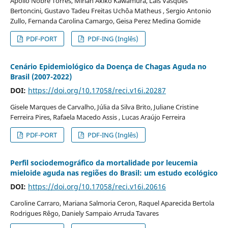
Apollo Nobre Torres, Mirian Akiko Kawamura, Laís Vasques
Bertoncini, Gustavo Tadeu Freitas Uchôa Matheus , Sergio Antonio
Zullo, Fernanda Carolina Camargo, Geisa Perez Medina Gomide
PDF-PORT
PDF-ING (Inglês)
Cenário Epidemiológico da Doença de Chagas Aguda no
Brasil (2007-2022)
DOI:
https://doi.org/10.17058/reci.v16i.20287
Gisele Marques de Carvalho, Júlia da Silva Brito, Juliane Cristine
Ferreira Pires, Rafaela Macedo Assis , Lucas Araújo Ferreira
PDF-PORT
PDF-ING (Inglês)
Perfil sociodemográfico da mortalidade por leucemia
mieloide aguda nas regiões do Brasil: um estudo ecológico
DOI:
https://doi.org/10.17058/reci.v16i.20616
Caroline Carraro, Mariana Salmoria Ceron, Raquel Aparecida Bertola
Rodrigues Rêgo, Daniely Sampaio Arruda Tavares