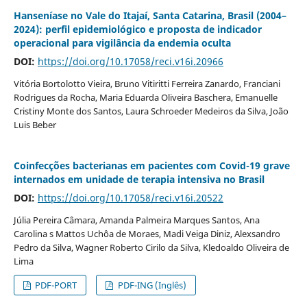
Hanseníase no Vale do Itajaí, Santa Catarina, Brasil (2004–
2024): perfil epidemiológico e proposta de indicador
operacional para vigilância da endemia oculta
DOI:
https://doi.org/10.17058/reci.v16i.20966
Vitória Bortolotto Vieira, Bruno Vitiritti Ferreira Zanardo, Franciani
Rodrigues da Rocha, Maria Eduarda Oliveira Baschera, Emanuelle
Cristiny Monte dos Santos, Laura Schroeder Medeiros da Silva, João
Luis Beber
Coinfecções bacterianas em pacientes com Covid-19 grave
internados em unidade de terapia intensiva no Brasil
DOI:
https://doi.org/10.17058/reci.v16i.20522
Júlia Pereira Câmara, Amanda Palmeira Marques Santos, Ana
Carolina s Mattos Uchôa de Moraes, Madi Veiga Diniz, Alexsandro
Pedro da Silva, Wagner Roberto Cirilo da Silva, Kledoaldo Oliveira de
Lima
PDF-PORT
PDF-ING (Inglês)