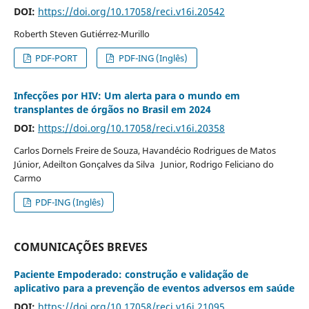
DOI:
https://doi.org/10.17058/reci.v16i.20542
Roberth Steven Gutiérrez-Murillo
PDF-PORT
PDF-ING (Inglês)
Infecções por HIV: Um alerta para o mundo em
transplantes de órgãos no Brasil em 2024
DOI:
https://doi.org/10.17058/reci.v16i.20358
Carlos Dornels Freire de Souza, Havandécio Rodrigues de Matos
Júnior, Adeilton Gonçalves da Silva Junior, Rodrigo Feliciano do
Carmo
PDF-ING (Inglês)
COMUNICAÇÕES BREVES
Paciente Empoderado: construção e validação de
aplicativo para a prevenção de eventos adversos em saúde
DOI:
https://doi.org/10.17058/reci.v16i.21095