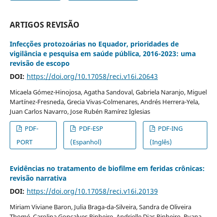
ARTIGOS REVISÃO
Infecções protozoárias no Equador, prioridades de
vigilância e pesquisa em saúde pública, 2016-2023: uma
revisão de escopo
DOI:
https://doi.org/10.17058/reci.v16i.20643
Micaela Gómez-Hinojosa, Agatha Sandoval, Gabriela Naranjo, Miguel
Martínez-Fresneda, Grecia Vivas-Colmenares, Andrés Herrera-Yela,
Juan Carlos Navarro, Jose Rubén Ramírez Iglesias
PDF-
PDF-ESP
PDF-ING
PORT
(Espanhol)
(Inglês)
Evidências no tratamento de biofilme em feridas crônicas:
revisão narrativa
DOI:
https://doi.org/10.17058/reci.v16i.20139
Miriam Viviane Baron, Julia Braga-da-Silveira, Sandra de Oliveira
Thomé, Carolina Gonçalves Pinheiro, Andrielle Dias Pinheiro, Ryana