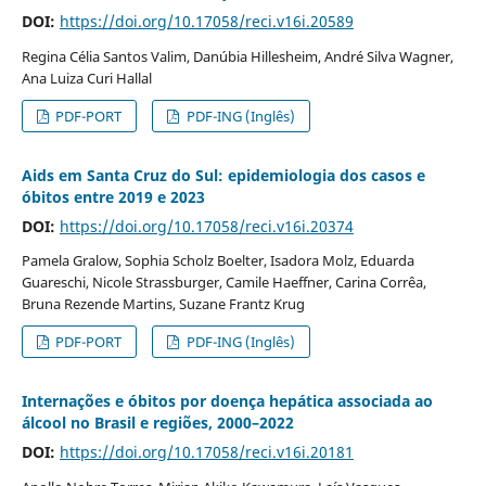
DOI:
https://doi.org/10.17058/reci.v16i.20589
Regina Célia Santos Valim, Danúbia Hillesheim, André Silva Wagner,
Ana Luiza Curi Hallal
PDF-PORT
PDF-ING (Inglês)
Aids em Santa Cruz do Sul: epidemiologia dos casos e
óbitos entre 2019 e 2023
DOI:
https://doi.org/10.17058/reci.v16i.20374
Pamela Gralow, Sophia Scholz Boelter, Isadora Molz, Eduarda
Guareschi, Nicole Strassburger, Camile Haeffner, Carina Corrêa,
Bruna Rezende Martins, Suzane Frantz Krug
PDF-PORT
PDF-ING (Inglês)
Internações e óbitos por doença hepática associada ao
álcool no Brasil e regiões, 2000–2022
DOI:
https://doi.org/10.17058/reci.v16i.20181