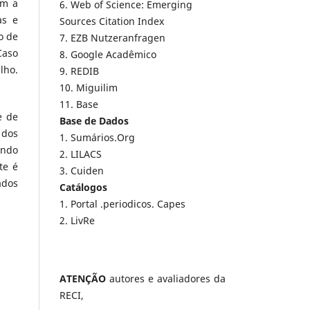
em a
6. Web of Science: Emerging
as e
Sources Citation Index
o de
7. EZB Nutzeranfragen
Caso
8. Google Acadêmico
lho.
9. REDIB
10. Miguilim
11. Base
e de
Base de Dados
 dos
1. Sumários.Org
indo
2. LILACS
te é
3. Cuiden
ados
Catálogos
1. Portal .periodicos. Capes
2. LivRe
ATENÇÃO
autores e avaliadores da
RECI,