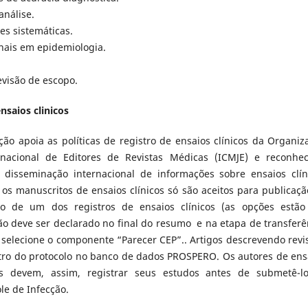
análise.
es sistemáticas.
nais em epidemiologia.
evisão de escopo.
ensaios clinicos
ção apoia as políticas de registro de ensaios clínicos da Organiz
acional de Editores de Revistas Médicas (ICMJE) e reconhe
e disseminação internacional de informações sobre ensaios clín
s manuscritos de ensaios clínicos só são aceitos para publicaçã
ão de um dos registros de ensaios clínicos (as opções estã
ão deve ser declarado no final do resumo e na etapa de transferê
 selecione o componente “Parecer CEP”.. Artigos descrevendo revi
tro do protocolo no banco de dados PROSPERO. Os autores de ens
cas devem, assim, registrar seus estudos antes de submetê-l
le de Infecção.