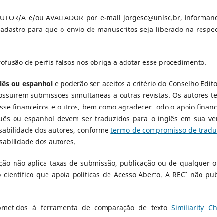
 AUTOR/A e/ou AVALIADOR por e-mail jorgesc@unisc.br, informan
o cadastro para que o envio de manuscritos seja liberado na respec
ofusão de perfis falsos nos obriga a adotar esse procedimento.
lês ou espanhol
e poderão ser aceitos a critério do Conselho Editor
possuírem submissões simultâneas a outras revistas. Os autores t
esse financeiros e outros, bem como agradecer todo o apoio financ
uês ou espanhol devem ser traduzidos para o inglês em sua ve
nsabilidade dos autores, conforme
termo de compromisso de tradu
sabilidade dos autores.
cção não aplica taxas de submissão, publicação ou de qualquer o
científico que apoia políticas de Acesso Aberto. A RECI não pub
ubmetidos à ferramenta de comparação de texto
Similiarity C