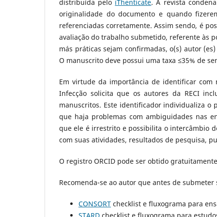
distribuída pelo
iThenticate
. A revista conden
originalidade do documento e quando fizere
referenciadas corretamente. Assim sendo, é po
avaliação do trabalho submetido, referente às 
más práticas sejam confirmadas, o(s) autor (es)
O manuscrito deve possui uma taxa ≤35% de se
Em virtude da importância de identificar com 
Infecção solicita que os autores da RECI in
manuscritos. Este identificador individualiza
que haja problemas com ambiguidades nas ent
que ele é irrestrito e possibilita o intercâmb
com suas atividades, resultados de pesquisa, pub
O registro ORCID pode ser obtido gratuitamente
Recomenda-se ao autor que antes de submeter se
CONSORT
checklist e fluxograma para ens
STARD
checklist e fluxograma para estudo