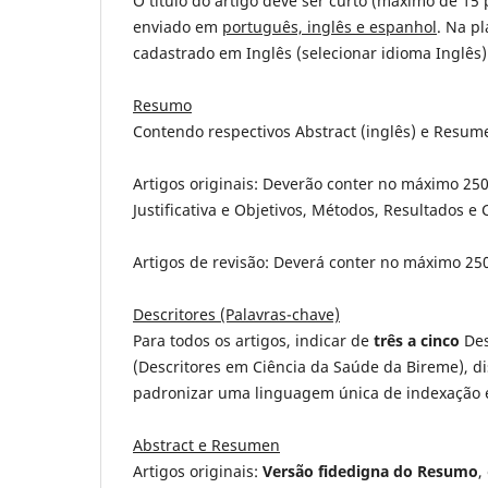
O título do artigo deve ser curto (máximo de 15 p
enviado em
português, inglês e espanhol
. Na p
cadastrado em Inglês (selecionar idioma Inglês)
Resumo
Contendo respectivos Abstract (inglês) e Resum
Artigos originais: Deverão conter no máximo 25
Justificativa e Objetivos, Métodos, Resultados e
Artigos de revisão: Deverá conter no máximo 250
Descritores (Palavras-chave)
Para todos os artigos, indicar de
três a cinco
Des
(Descritores em Ciência da Saúde da Bireme), d
padronizar uma linguagem única de indexação e
Abstract e Resumen
Artigos originais:
Versão fidedigna do Resumo
,