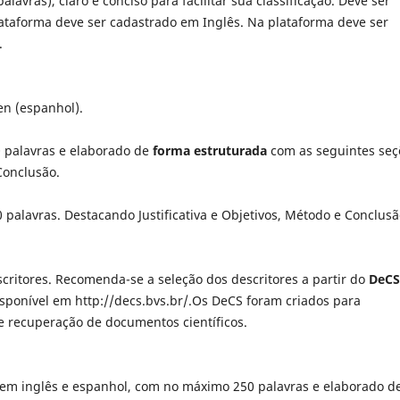
alavras), claro e conciso para facilitar sua classificação. Deve ser
lataforma deve ser cadastrado em Inglês. Na plataforma deve ser
.
en (espanhol).
0 palavras e elaborado de
forma estruturada
com as seguintes seç
 Conclusão.
 palavras. Destacando Justificativa e Objetivos, Método e Conclusã
critores. Recomenda-se a seleção dos descritores a partir do
DeCS
isponível em http://decs.bvs.br/.Os DeCS foram criados para
 recuperação de documentos científicos.
 em inglês e espanhol, com no máximo 250 palavras e elaborado d