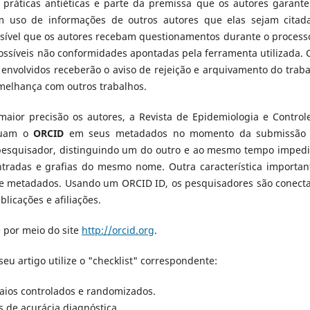
a práticas antiéticas e parte da premissa que os autores garant
m uso de informações de outros autores que elas sejam citad
ssível que os autores recebam questionamentos durante o process
possíveis não conformidades apontadas pela ferramenta utilizada. 
 envolvidos receberão o aviso de rejeição e arquivamento do traba
melhança com outros trabalhos.
maior precisão os autores, a Revista de Epidemiologia e Control
cluam o
ORCID
em seus metadados no momento da submissão
 o pesquisador, distinguindo um do outro e ao mesmo tempo imped
radas e grafias do mesmo nome. Outra característica importan
io de metadados. Usando um ORCID ID, os pesquisadores são conect
licações e afiliações.
 por meio do site
http://orcid.org
.
u artigo utilize o "checklist" correspondente:
aios controlados e randomizados.
s de acurácia diagnóstica.