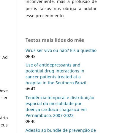
inconveniente, mas a profusão de
perfis falsos nos obriga a adotar
esse procedimento.
Textos mais lidos do mês
Vírus ser vivo ou não? Eis a questão
48
s Ad
Use of antidepressants and
potential drug interactions in
cancer patients treated at a
hospital in the Southern Brazil
47
Deve
 ser
Tendência temporal e distribuição
espacial da mortalidade por
doença cardíaca chagásica em
Pernambuco, 2007-2022
ário
40
seus
Adesão ao bundle de prevenção de