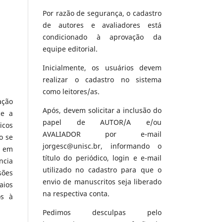
Por razão de segurança, o cadastro
de autores e avaliadores está
condicionado à aprovação da
equipe editorial.
Inicialmente, os usuários devem
realizar o cadastro no sistema
como leitores/as.
ação
Após, devem solicitar a inclusão do
ce a
papel de AUTOR/A e/ou
icos
AVALIADOR por e-mail
o se
jorgesc@unisc.br, informando o
o em
título do periódico, login e e-mail
ncia
utilizado no cadastro para que o
sões
envio de manuscritos seja liberado
aios
na respectiva conta.
os à
Pedimos desculpas pelo