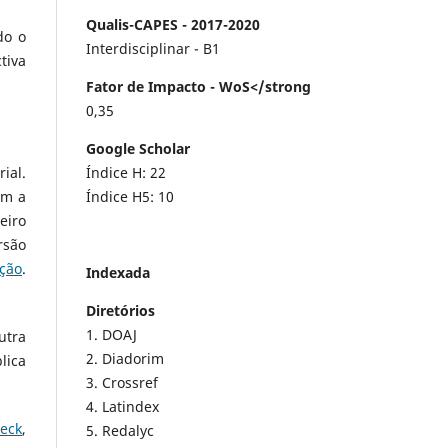
Qualis-CAPES - 2017-2020
do o
Interdisciplinar - B1
tiva
Fator de Impacto - WoS</strong
0,35
Google Scholar
Índice H: 22
ial.
Índice H5: 10
êm a
eiro
rsão
ção
.
Indexada
Diretórios
1. DOAJ
utra
2. Diadorim
lica
3. Crossref
4. Latindex
heck
,
5. Redalyc