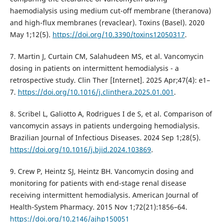
haemodialysis using medium cut-off membrane (theranova)
and high-flux membranes (revaclear). Toxins (Basel). 2020
May 1;12(5).
https://doi.org/10.3390/toxins12050317
.
7. Martin J, Curtain CM, Salahudeen MS, et al. Vancomycin
dosing in patients on intermittent hemodialysis - a
retrospective study. Clin Ther [Internet]. 2025 Apr;47(4): e1–
7.
https://doi.org/10.1016/j.clinthera.2025.01.001
.
8. Scribel L, Galiotto A, Rodrigues I de S, et al. Comparison of
vancomycin assays in patients undergoing hemodialysis.
Brazilian Journal of Infectious Diseases. 2024 Sep 1;28(5).
https://doi.org/10.1016/j.bjid.2024.103869
.
9. Crew P, Heintz SJ, Heintz BH. Vancomycin dosing and
monitoring for patients with end-stage renal disease
receiving intermittent hemodialysis. American Journal of
Health-System Pharmacy. 2015 Nov 1;72(21):1856–64.
https://doi.org/10.2146/ajhp150051