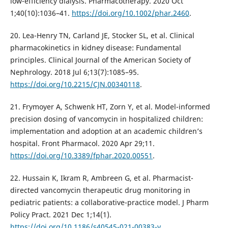
low-efficiency dialysis. Pharmacotherapy. 2020 Oct
1;40(10):1036–41.
https://doi.org/10.1002/phar.2460
.
20. Lea-Henry TN, Carland JE, Stocker SL, et al. Clinical
pharmacokinetics in kidney disease: Fundamental
principles. Clinical Journal of the American Society of
Nephrology. 2018 Jul 6;13(7):1085–95.
https://doi.org/10.2215/CJN.00340118
.
21. Frymoyer A, Schwenk HT, Zorn Y, et al. Model-informed
precision dosing of vancomycin in hospitalized children:
implementation and adoption at an academic children’s
hospital. Front Pharmacol. 2020 Apr 29;11.
https://doi.org/10.3389/fphar.2020.00551
.
22. Hussain K, Ikram R, Ambreen G, et al. Pharmacist-
directed vancomycin therapeutic drug monitoring in
pediatric patients: a collaborative-practice model. J Pharm
Policy Pract. 2021 Dec 1;14(1).
https://doi.org/10.1186/s40545-021-00383-y
.