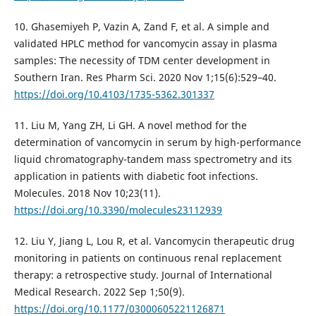
10. Ghasemiyeh P, Vazin A, Zand F, et al. A simple and
validated HPLC method for vancomycin assay in plasma
samples: The necessity of TDM center development in
Southern Iran. Res Pharm Sci. 2020 Nov 1;15(6):529–40.
https://doi.org/10.4103/1735-5362.301337
11. Liu M, Yang ZH, Li GH. A novel method for the
determination of vancomycin in serum by high-performance
liquid chromatography-tandem mass spectrometry and its
application in patients with diabetic foot infections.
Molecules. 2018 Nov 10;23(11).
https://doi.org/10.3390/molecules23112939
12. Liu Y, Jiang L, Lou R, et al. Vancomycin therapeutic drug
monitoring in patients on continuous renal replacement
therapy: a retrospective study. Journal of International
Medical Research. 2022 Sep 1;50(9).
https://doi.org/10.1177/03000605221126871