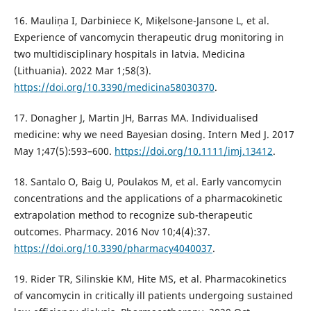
16. Mauliņa I, Darbiniece K, Miķelsone-Jansone L, et al.
Experience of vancomycin therapeutic drug monitoring in
two multidisciplinary hospitals in latvia. Medicina
(Lithuania). 2022 Mar 1;58(3).
https://doi.org/10.3390/medicina58030370
.
17. Donagher J, Martin JH, Barras MA. Individualised
medicine: why we need Bayesian dosing. Intern Med J. 2017
May 1;47(5):593–600.
https://doi.org/10.1111/imj.13412
.
18. Santalo O, Baig U, Poulakos M, et al. Early vancomycin
concentrations and the applications of a pharmacokinetic
extrapolation method to recognize sub-therapeutic
outcomes. Pharmacy. 2016 Nov 10;4(4):37.
https://doi.org/10.3390/pharmacy4040037
.
19. Rider TR, Silinskie KM, Hite MS, et al. Pharmacokinetics
of vancomycin in critically ill patients undergoing sustained