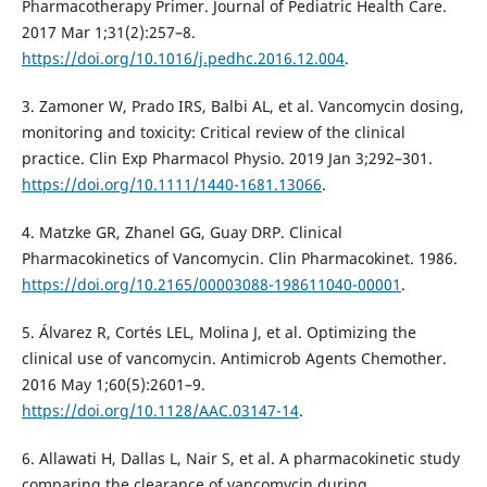
Pharmacotherapy Primer. Journal of Pediatric Health Care.
2017 Mar 1;31(2):257–8.
https://doi.org/10.1016/j.pedhc.2016.12.004
.
3. Zamoner W, Prado IRS, Balbi AL, et al. Vancomycin dosing,
monitoring and toxicity: Critical review of the clinical
practice. Clin Exp Pharmacol Physio. 2019 Jan 3;292–301.
https://doi.org/10.1111/1440-1681.13066
.
4. Matzke GR, Zhanel GG, Guay DRP. Clinical
Pharmacokinetics of Vancomycin. Clin Pharmacokinet. 1986.
https://doi.org/10.2165/00003088-198611040-00001
.
5. Álvarez R, Cortés LEL, Molina J, et al. Optimizing the
clinical use of vancomycin. Antimicrob Agents Chemother.
2016 May 1;60(5):2601–9.
https://doi.org/10.1128/AAC.03147-14
.
6. Allawati H, Dallas L, Nair S, et al. A pharmacokinetic study
comparing the clearance of vancomycin during