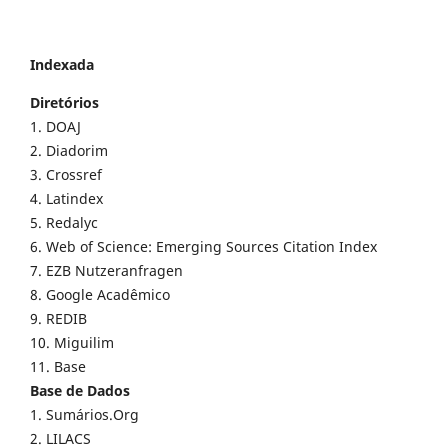
Indexada
Diretórios
1. DOAJ
2. Diadorim
3. Crossref
4. Latindex
5. Redalyc
6. Web of Science: Emerging Sources Citation Index
7. EZB Nutzeranfragen
8. Google Acadêmico
9. REDIB
10. Miguilim
11. Base
Base de Dados
1. Sumários.Org
2. LILACS