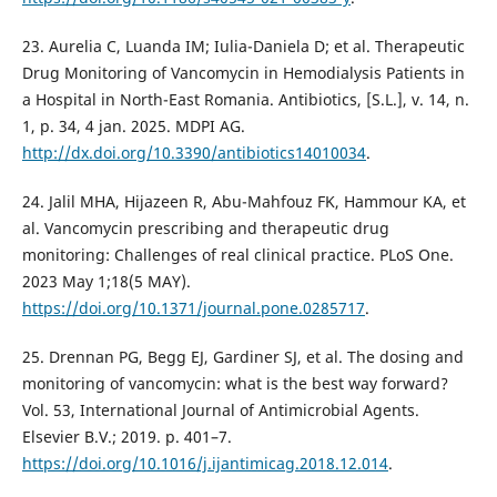
23. Aurelia C, Luanda IM; Iulia-Daniela D; et al. Therapeutic
Drug Monitoring of Vancomycin in Hemodialysis Patients in
a Hospital in North-East Romania. Antibiotics, [S.L.], v. 14, n.
1, p. 34, 4 jan. 2025. MDPI AG.
http://dx.doi.org/10.3390/antibiotics14010034
.
24. Jalil MHA, Hijazeen R, Abu-Mahfouz FK, Hammour KA, et
al. Vancomycin prescribing and therapeutic drug
monitoring: Challenges of real clinical practice. PLoS One.
2023 May 1;18(5 MAY).
https://doi.org/10.1371/journal.pone.0285717
.
25. Drennan PG, Begg EJ, Gardiner SJ, et al. The dosing and
monitoring of vancomycin: what is the best way forward?
Vol. 53, International Journal of Antimicrobial Agents.
Elsevier B.V.; 2019. p. 401–7.
https://doi.org/10.1016/j.ijantimicag.2018.12.014
.