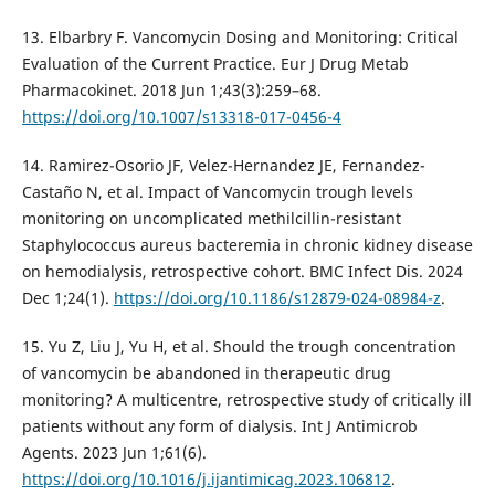
13. Elbarbry F. Vancomycin Dosing and Monitoring: Critical
Evaluation of the Current Practice. Eur J Drug Metab
Pharmacokinet. 2018 Jun 1;43(3):259–68.
https://doi.org/10.1007/s13318-017-0456-4
14. Ramirez-Osorio JF, Velez-Hernandez JE, Fernandez-
Castaño N, et al. Impact of Vancomycin trough levels
monitoring on uncomplicated methilcillin-resistant
Staphylococcus aureus bacteremia in chronic kidney disease
on hemodialysis, retrospective cohort. BMC Infect Dis. 2024
Dec 1;24(1).
https://doi.org/10.1186/s12879-024-08984-z
.
15. Yu Z, Liu J, Yu H, et al. Should the trough concentration
of vancomycin be abandoned in therapeutic drug
monitoring? A multicentre, retrospective study of critically ill
patients without any form of dialysis. Int J Antimicrob
Agents. 2023 Jun 1;61(6).
https://doi.org/10.1016/j.ijantimicag.2023.106812
.