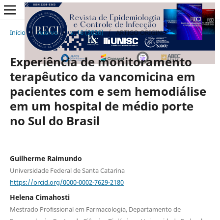
Início
/
Acervo
/
v. 16 (2026)
/
ARTIGO ORIGINAL
Experiência de monitoramento
terapêutico da vancomicina em
pacientes com e sem hemodiálise
em um hospital de médio porte
no Sul do Brasil
Guilherme Raimundo
Universidade Federal de Santa Catarina
https://orcid.org/0000-0002-7629-2180
Helena Cimahosti
Mestrado Profissional em Farmacologia, Departamento de