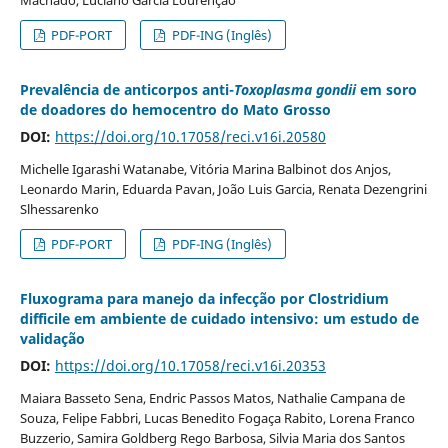
PDF-PORT
PDF-ING (Inglês)
Prevalência de anticorpos anti-
Toxoplasma gondii
em soro
de doadores do hemocentro do Mato Grosso
DOI:
https://doi.org/10.17058/reci.v16i.20580
Michelle Igarashi Watanabe, Vitória Marina Balbinot dos Anjos,
Leonardo Marin, Eduarda Pavan, João Luis Garcia, Renata Dezengrini
Slhessarenko
PDF-PORT
PDF-ING (Inglês)
Fluxograma para manejo da infecção por Clostridium
difficile em ambiente de cuidado intensivo: um estudo de
validação
DOI:
https://doi.org/10.17058/reci.v16i.20353
Maiara Basseto Sena, Endric Passos Matos, Nathalie Campana de
Souza, Felipe Fabbri, Lucas Benedito Fogaça Rabito, Lorena Franco
Buzzerio, Samira Goldberg Rego Barbosa, Silvia Maria dos Santos