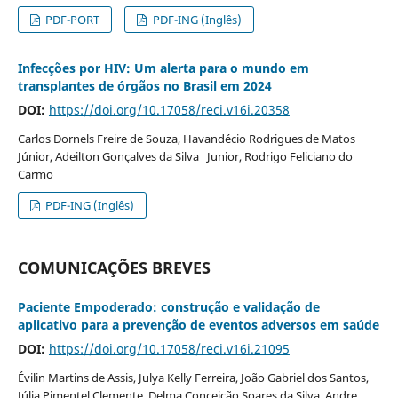
PDF-PORT
PDF-ING (Inglês)
Infecções por HIV: Um alerta para o mundo em
transplantes de órgãos no Brasil em 2024
DOI:
https://doi.org/10.17058/reci.v16i.20358
Carlos Dornels Freire de Souza, Havandécio Rodrigues de Matos
Júnior, Adeilton Gonçalves da Silva Junior, Rodrigo Feliciano do
Carmo
PDF-ING (Inglês)
COMUNICAÇÕES BREVES
Paciente Empoderado: construção e validação de
aplicativo para a prevenção de eventos adversos em saúde
DOI:
https://doi.org/10.17058/reci.v16i.21095
Évilin Martins de Assis, Julya Kelly Ferreira, João Gabriel dos Santos,
Júlia Pimentel Clemente, Delma Conceição Soares da Silva, Andre