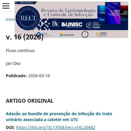
Início
/
Acervo
/
v. 16 (2026)
v. 16 (2026)
Fluxo contínuo
Jan-Dez
Publicado:
2026-03-10
ARTIGO ORIGINAL
Adesão ao bundle de prevenção de infecção do trato
urinário associada a cateter em UTI
DOI:
https://doi.org/10.17058/reci.v16i.20682