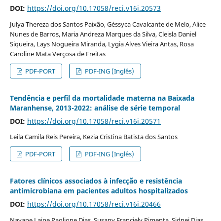
DOI:
https://doi.org/10.17058/reci.v16i.20573
Julya Thereza dos Santos Paixão, Géssyca Cavalcante de Melo, Alice
Nunes de Barros, Maria Andreza Marques da Silva, Cleisla Daniel
Siqueira, Lays Nogueira Miranda, Lygia Alves Vieira Antas, Rosa
Caroline Mata Verçosa de Freitas
PDF-PORT
PDF-ING (Inglês)
Tendência e perfil da mortalidade materna na Baixada
Maranhense, 2013-2022: análise de série temporal
DOI:
https://doi.org/10.17058/reci.v16i.20571
Leila Camila Reis Pereira, Kezia Cristina Batista dos Santos
PDF-PORT
PDF-ING (Inglês)
Fatores clínicos associados à infecção e resistência
antimicrobiana em pacientes adultos hospitalizados
DOI:
https://doi.org/10.17058/reci.v16i.20466
Nayane Laine Paglione Dias, Susany Franciely Pimenta, Sidnei Dias