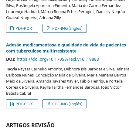
Silva, Rosângela Aparecida Pimenta, Maria do Carmo Fernandez
Lourenço Haddad, Márcia Regina Eches Perugini , Danielly Negrão
Guassú Nogueira, Adriana Zilly
PDF-PORT
PDF-ING (Inglês)
Adesão medicamentosa e qualidade de vida de pacientes
com tuberculose multirresistente
DOI:
https://doi.org/10.17058/reci.v16i.19888
Tacyla Rayssa Carneiro Amorim, Débhora Ísis Barbosa e Silva, Tainara
Barbosa Nunes, Conceição Maria de Oliveira, Maria Mariana Barros
Melo da Silveira, Amanda Tavares Xavier, Fábio Henrique Portella
Corrêa de Oliveira, Keylla Talitha Fernandes Barbosa, João Victor
Batista Cabral
PDF-PORT
PDF-ING (Inglês)
ARTIGOS REVISÃO