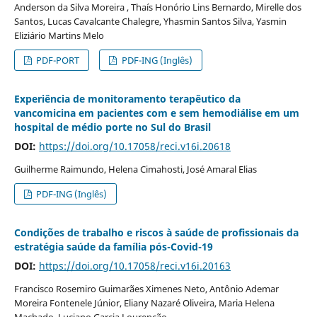
Anderson da Silva Moreira , Thaís Honório Lins Bernardo, Mirelle dos
Santos, Lucas Cavalcante Chalegre, Yhasmin Santos Silva, Yasmin
Eliziário Martins Melo
PDF-PORT
PDF-ING (Inglês)
Experiência de monitoramento terapêutico da
vancomicina em pacientes com e sem hemodiálise em um
hospital de médio porte no Sul do Brasil
DOI:
https://doi.org/10.17058/reci.v16i.20618
Guilherme Raimundo, Helena Cimahosti, José Amaral Elias
PDF-ING (Inglês)
Condições de trabalho e riscos à saúde de profissionais da
estratégia saúde da família pós-Covid-19
DOI:
https://doi.org/10.17058/reci.v16i.20163
Francisco Rosemiro Guimarães Ximenes Neto, Antônio Ademar
Moreira Fontenele Júnior, Eliany Nazaré Oliveira, Maria Helena
Machado, Luciano Garcia Lourenção