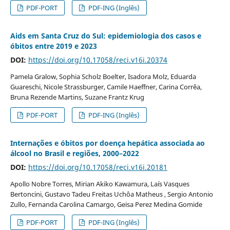
PDF-PORT
PDF-ING (Inglês)
Aids em Santa Cruz do Sul: epidemiologia dos casos e
óbitos entre 2019 e 2023
DOI:
https://doi.org/10.17058/reci.v16i.20374
Pamela Gralow, Sophia Scholz Boelter, Isadora Molz, Eduarda
Guareschi, Nicole Strassburger, Camile Haeffner, Carina Corrêa,
Bruna Rezende Martins, Suzane Frantz Krug
PDF-PORT
PDF-ING (Inglês)
Internações e óbitos por doença hepática associada ao
álcool no Brasil e regiões, 2000–2022
DOI:
https://doi.org/10.17058/reci.v16i.20181
Apollo Nobre Torres, Mirian Akiko Kawamura, Laís Vasques
Bertoncini, Gustavo Tadeu Freitas Uchôa Matheus , Sergio Antonio
Zullo, Fernanda Carolina Camargo, Geisa Perez Medina Gomide
PDF-PORT
PDF-ING (Inglês)