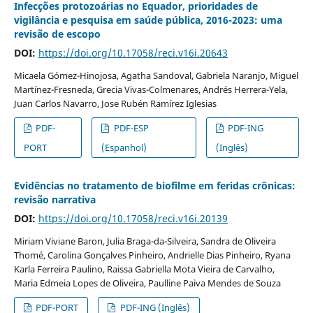
Infecções protozoárias no Equador, prioridades de
vigilância e pesquisa em saúde pública, 2016-2023: uma
revisão de escopo
DOI:
https://doi.org/10.17058/reci.v16i.20643
Micaela Gómez-Hinojosa, Agatha Sandoval, Gabriela Naranjo, Miguel
Martínez-Fresneda, Grecia Vivas-Colmenares, Andrés Herrera-Yela,
Juan Carlos Navarro, Jose Rubén Ramírez Iglesias
PDF-
PDF-ESP
PDF-ING
PORT
(Espanhol)
(Inglês)
Evidências no tratamento de biofilme em feridas crônicas:
revisão narrativa
DOI:
https://doi.org/10.17058/reci.v16i.20139
Miriam Viviane Baron, Julia Braga-da-Silveira, Sandra de Oliveira
Thomé, Carolina Gonçalves Pinheiro, Andrielle Dias Pinheiro, Ryana
Karla Ferreira Paulino, Raissa Gabriella Mota Vieira de Carvalho,
Maria Edmeia Lopes de Oliveira, Paulline Paiva Mendes de Souza
PDF-PORT
PDF-ING (Inglês)