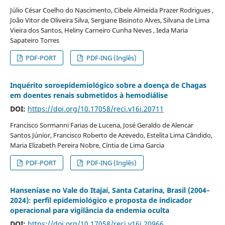
Júlio César Coelho do Nascimento, Cibele Almeida Prazer Rodrigues ,
João Vitor de Oliveira Silva, Sergiane Bisinoto Alves, Silvana de Lima
Vieira dos Santos, Heliny Carneiro Cunha Neves , Ieda Maria
Sapateiro Torres
PDF-PORT
PDF-ING (Inglês)
Inquérito soroepidemiológico sobre a doença de Chagas
em doentes renais submetidos à hemodiálise
DOI:
https://doi.org/10.17058/reci.v16i.20711
Francisco Sormanni Farias de Lucena, José Geraldo de Alencar
Santos Júnior, Francisco Roberto de Azevedo, Estelita Lima Cândido,
Maria Elizabeth Pereira Nobre, Cíntia de Lima Garcia
PDF-PORT
PDF-ING (Inglês)
Hanseníase no Vale do Itajaí, Santa Catarina, Brasil (2004–
2024): perfil epidemiológico e proposta de indicador
operacional para vigilância da endemia oculta
DOI:
https://doi.org/10.17058/reci.v16i.20966