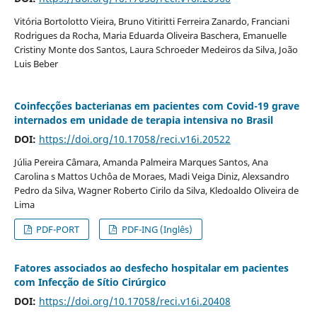
Vitória Bortolotto Vieira, Bruno Vitiritti Ferreira Zanardo, Franciani
Rodrigues da Rocha, Maria Eduarda Oliveira Baschera, Emanuelle
Cristiny Monte dos Santos, Laura Schroeder Medeiros da Silva, João
Luis Beber
Coinfecções bacterianas em pacientes com Covid-19 grave
internados em unidade de terapia intensiva no Brasil
DOI:
https://doi.org/10.17058/reci.v16i.20522
Júlia Pereira Câmara, Amanda Palmeira Marques Santos, Ana
Carolina s Mattos Uchôa de Moraes, Madi Veiga Diniz, Alexsandro
Pedro da Silva, Wagner Roberto Cirilo da Silva, Kledoaldo Oliveira de
Lima
PDF-PORT
PDF-ING (Inglês)
Fatores associados ao desfecho hospitalar em pacientes
com Infecção de Sítio Cirúrgico
DOI:
https://doi.org/10.17058/reci.v16i.20408