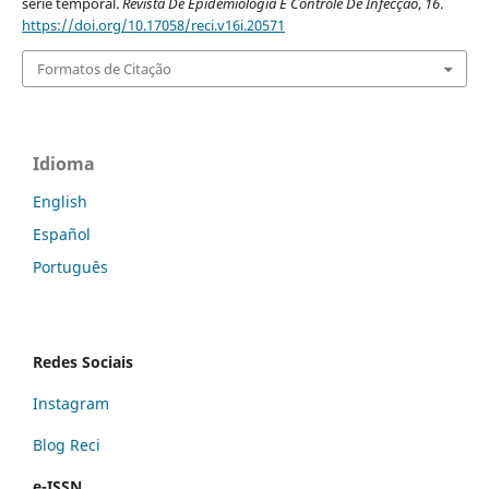
série temporal.
Revista De Epidemiologia E Controle De Infecção
,
16
.
https://doi.org/10.17058/reci.v16i.20571
Formatos de Citação
Idioma
English
Español
Português
Redes Sociais
Instagram
Blog Reci
e-ISSN