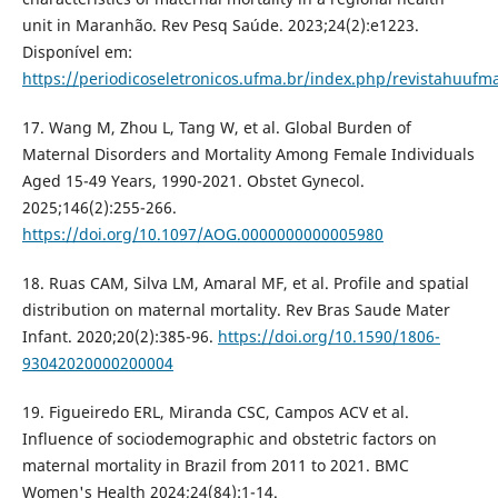
unit in Maranhão. Rev Pesq Saúde. 2023;24(2):e1223.
Disponível em:
https://periodicoseletronicos.ufma.br/index.php/revistahuufma
17. Wang M, Zhou L, Tang W, et al. Global Burden of
Maternal Disorders and Mortality Among Female Individuals
Aged 15-49 Years, 1990-2021. Obstet Gynecol.
2025;146(2):255-266.
https://doi.org/10.1097/AOG.0000000000005980
18. Ruas CAM, Silva LM, Amaral MF, et al. Profile and spatial
distribution on maternal mortality. Rev Bras Saude Mater
Infant. 2020;20(2):385-96.
https://doi.org/10.1590/1806-
93042020000200004
19. Figueiredo ERL, Miranda CSC, Campos ACV et al.
Influence of sociodemographic and obstetric factors on
maternal mortality in Brazil from 2011 to 2021. BMC
Women's Health 2024;24(84):1-14.