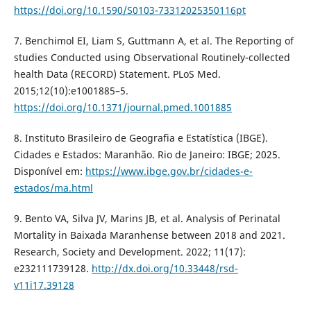
https://doi.org/10.1590/S0103-73312025350116pt
7. Benchimol EI, Liam S, Guttmann A, et al. The Reporting of
studies Conducted using Observational Routinely-collected
health Data (RECORD) Statement. PLoS Med.
2015;12(10):e1001885–5.
https://doi.org/10.1371/journal.pmed.1001885
8. Instituto Brasileiro de Geografia e Estatística (IBGE).
Cidades e Estados: Maranhão. Rio de Janeiro: IBGE; 2025.
Disponível em:
https://www.ibge.gov.br/cidades-e-
estados/ma.html
9. Bento VA, Silva JV, Marins JB, et al. Analysis of Perinatal
Mortality in Baixada Maranhense between 2018 and 2021.
Research, Society and Development. 2022; 11(17):
e232111739128.
http://dx.doi.org/10.33448/rsd-
v11i17.39128