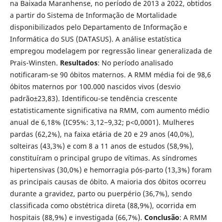
na Baixada Maranhense, no período de 2013 a 2022, obtidos
a partir do Sistema de Informação de Mortalidade
disponibilizados pelo Departamento de Informação e
Informática do SUS (DATASUS). A análise estatística
empregou modelagem por regressão linear generalizada de
Prais-Winsten.
Resultados
: No período analisado
notificaram-se 90 óbitos maternos. A RMM média foi de 98,6
óbitos maternos por 100.000 nascidos vivos (desvio
padrão±23,83). Identificou-se tendência crescente
estatisticamente significativa na RMM, com aumento médio
anual de 6,18% (IC95%: 3,12−9,32; p<0,0001). Mulheres
pardas (62,2%), na faixa etária de 20 e 29 anos (40,0%),
solteiras (43,3%) e com 8 a 11 anos de estudos (58,9%),
constituíram o principal grupo de vítimas. As síndromes
hipertensivas (30,0%) e hemorragia pós-parto (13,3%) foram
as principais causas de óbito. A maioria dos óbitos ocorreu
durante a gravidez, parto ou puerpério (36,7%), sendo
classificada como obstétrica direta (88,9%), ocorrida em
hospitais (88,9%) e investigada (66,7%).
Conclusão
: A RMM