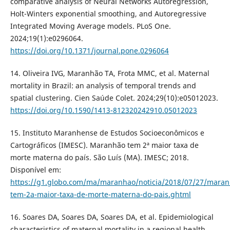
comparative analysis of Neural Networks Autoregression,
Holt-Winters exponential smoothing, and Autoregressive
Integrated Moving Average models. PLoS One.
2024;19(1):e0296064.
https://doi.org/10.1371/journal.pone.0296064
14. Oliveira IVG, Maranhão TA, Frota MMC, et al. Maternal
mortality in Brazil: an analysis of temporal trends and
spatial clustering. Cien Saúde Colet. 2024;29(10):e05012023.
https://doi.org/10.1590/1413-812320242910.05012023
15. Instituto Maranhense de Estudos Socioeconômicos e
Cartográficos (IMESC). Maranhão tem 2ª maior taxa de
morte materna do país. São Luís (MA). IMESC; 2018.
Disponível em:
https://g1.globo.com/ma/maranhao/noticia/2018/07/27/maran
tem-2a-maior-taxa-de-morte-materna-do-pais.ghtml
16. Soares DA, Soares DA, Soares DA, et al. Epidemiological
characteristics of maternal mortality in a regional health