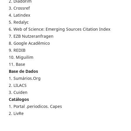
2. Diadorim
3. Crossref
4. Latindex
5. Redalyc
6. Web of Science: Emerging Sources Citation Index
7. EZB Nutzeranfragen
8. Google Acadêmico
9. REDIB
10. Miguilim
11. Base
Base de Dados
1. Sumários.Org
2. LILACS
3. Cuiden
Catálogos
1. Portal .periodicos. Capes
2. LivRe