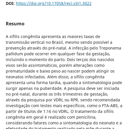
DOI:
https://doi.org/10.17058/reci.v3i1.3022
Resumo
A sífilis congênita apresenta as maiores taxas de
transmissão vertical no Brasil, mesmo sendo possível a
prevenção através do pré-natal. A infecção pelo Treponema
pallidum pode ocorrer em qualquer fase da gestação,
incluindo o momento do parto. Dois terços dos nascidos
vivos serão assintomáticos, porém alterações como
prematuridade e baixo peso ao nascer podem atingir os
neonatos infectados. Além disso, a sífilis congênita
apresenta uma forma tardia, quando a sintomatologia pode
surgir apenas na puberdade. A pesquisa deve ser iniciada
no pré-natal, durante os três trimestres de gestação,
através da pesquisa por VDRL ou RPR, sendo recomendada
investigação com testes mais específicos, como o FTA-ABS, a
partir de títulos de 1:16 no VDRL. O tratamento da sífilis
congênita em geral é realizado com penicilina,
considerando fatores como a sintomatologia do neonato e a
efetividade do tratamento realizado pela mãe durante a