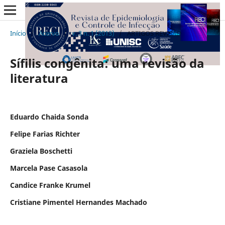
Início
/
Acervo
/
v. 3 n. 1 (2013)
/
ARTIGOS REVISÃO
Sífilis congênita: uma revisão da
literatura
Eduardo Chaida Sonda
Felipe Farias Richter
Graziela Boschetti
Marcela Pase Casasola
Candice Franke Krumel
Cristiane Pimentel Hernandes Machado