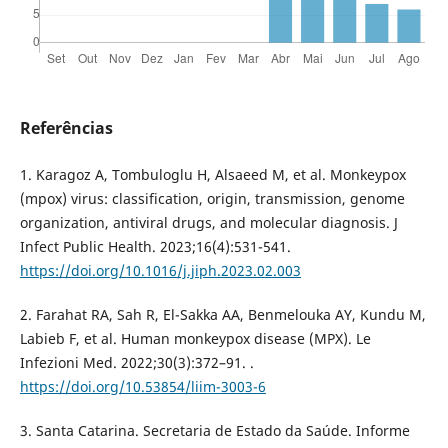
Referências
1. Karagoz A, Tombuloglu H, Alsaeed M, et al. Monkeypox
(mpox) virus: classification, origin, transmission, genome
organization, antiviral drugs, and molecular diagnosis. J
Infect Public Health. 2023;16(4):531-541.
https://doi.org/10.1016/j.jiph.2023.02.003
2. Farahat RA, Sah R, El-Sakka AA, Benmelouka AY, Kundu M,
Labieb F, et al. Human monkeypox disease (MPX). Le
Infezioni Med. 2022;30(3):372–91. .
https://doi.org/10.53854/liim-3003-6
3. Santa Catarina. Secretaria de Estado da Saúde. Informe