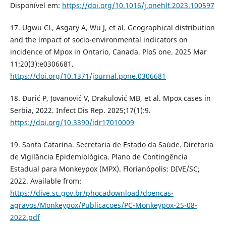
Disponível em:
https://doi.org/10.1016/j.onehlt.2023.100597
17. Ugwu CL, Asgary A, Wu J, et al. Geographical distribution
and the impact of socio-environmental indicators on
incidence of Mpox in Ontario, Canada. PloS one. 2025 Mar
11;20(3):e0306681.
https://doi.org/10.1371/journal.pone.0306681
18. Đurić P, Jovanović V, Drakulović MB, et al. Mpox cases in
Serbia, 2022. Infect Dis Rep. 2025;17(1):9.
https://doi.org/10.3390/idr17010009
19. Santa Catarina. Secretaria de Estado da Saúde. Diretoria
de Vigilância Epidemiológica. Plano de Contingência
Estadual para Monkeypox (MPX). Florianópolis: DIVE/SC;
2022. Available from:
https://dive.sc.gov.br/phocadownload/doencas-
agravos/Monkeypox/Publicacoes/PC-Monkeypox-25-08-
2022.pdf