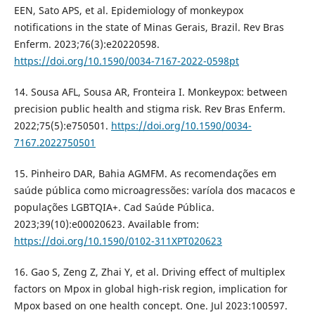
EEN, Sato APS, et al. Epidemiology of monkeypox
notifications in the state of Minas Gerais, Brazil. Rev Bras
Enferm. 2023;76(3):e20220598.
https://doi.org/10.1590/0034-7167-2022-0598pt
14. Sousa AFL, Sousa AR, Fronteira I. Monkeypox: between
precision public health and stigma risk. Rev Bras Enferm.
2022;75(5):e750501.
https://doi.org/10.1590/0034-
7167.2022750501
15. Pinheiro DAR, Bahia AGMFM. As recomendações em
saúde pública como microagressões: varíola dos macacos e
populações LGBTQIA+. Cad Saúde Pública.
2023;39(10):e00020623. Available from:
https://doi.org/10.1590/0102-311XPT020623
16. Gao S, Zeng Z, Zhai Y, et al. Driving effect of multiplex
factors on Mpox in global high-risk region, implication for
Mpox based on one health concept. One. Jul 2023:100597.