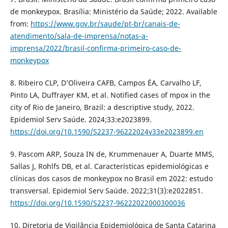
de monkeypox. Brasília: Ministério da Saúde; 2022. Available
from:
https://www.gov.br/saude/pt-br/canais-de-
atendimento/sala-de-imprensa/notas-a-
imprensa/2022/brasil-confirma-primeiro-caso-de-
monkeypox
8. Ribeiro CLP, D’Oliveira CAFB, Campos ÉA, Carvalho LF,
Pinto LA, Duffrayer KM, et al. Notified cases of mpox in the
city of Rio de Janeiro, Brazil: a descriptive study, 2022.
Epidemiol Serv Saúde. 2024;33:e2023899.
https://doi.org/10.1590/S2237-96222024v33e2023899.en
9. Pascom ARP, Souza IN de, Krummenauer A, Duarte MMS,
Sallas J, Rohlfs DB, et al. Características epidemiológicas e
clínicas dos casos de monkeypox no Brasil em 2022: estudo
transversal. Epidemiol Serv Saúde. 2022;31(3):e2022851.
https://doi.org/10.1590/S2237-96222022000300036
10. Diretoria de Vigilância Epidemiológica de Santa Catarina