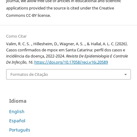
journal, we allow free use of articles in educational and scientific
applications provided the source is cited under the Creative
Commons CC-BY license.
Como Citar
Valim, R. C. S. ., Hillesheim, D., Wagner, A. S. ., & Hallal, A. L. C. (2026).
Casos confirmados de mpox em Santa Catarina: perfil dos casos e
incidência da doença, 2022-2024.
Revista De Epidemiologia E Controle
De Infecção
,
16
.
https://doi.org/10.17058/reci.v16i.20589
Formatos de Citação
Idioma
English
Español
Português