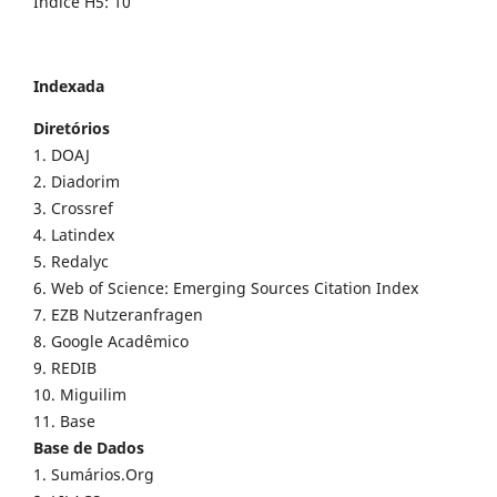
Índice H5: 10
Indexada
Diretórios
1. DOAJ
2. Diadorim
3. Crossref
4. Latindex
5. Redalyc
6. Web of Science: Emerging Sources Citation Index
7. EZB Nutzeranfragen
8. Google Acadêmico
9. REDIB
10. Miguilim
11. Base
Base de Dados
1. Sumários.Org