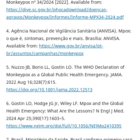
Monkeypox nº 34/2024 [2022]. Available from:
https://dive.sc.gov.br/phocadownload/doencas-
agravos/Monkeypox/Informes/Informe-MPX34-2024.pdf
4. Agência Nacional de Vigilância Sanitária (ANVISA). Mpox:
o que é, sintomas, prevenção e mais. Brasília: ANVISA.
Available from:
https://www.gov.br/anvisa/pt-
br/assuntos/campanhas/monkeypox
5. Nuzzo JB, Borio LL, Gostin LO. The WHO Declaration of
Monkeypox as a Global Public Health Emergency. JAMA.
2022 Aug 16;328(7):615.
https://doi.org/10.1001/jama.2022.12513
6. Gostin LO, Hodge JG Jr, Wiley LF. Mpox and the Global
Health Emergency: What Are the Lessons? N Engl J Med.
2024 Apr 25;390(17):1603–5.
https://www.nejm.org/doi/full/10.1056/NEJMp2410395
7. Brasil. Ministério da Saúde. Brasil confirma primeiro caso