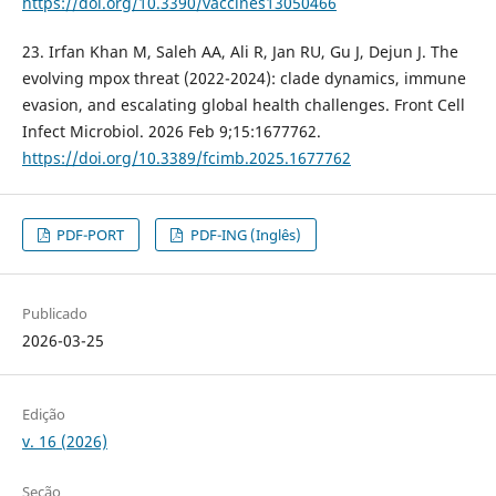
https://doi.org/10.3390/vaccines13050466
23. Irfan Khan M, Saleh AA, Ali R, Jan RU, Gu J, Dejun J. The
evolving mpox threat (2022-2024): clade dynamics, immune
evasion, and escalating global health challenges. Front Cell
Infect Microbiol. 2026 Feb 9;15:1677762.
https://doi.org/10.3389/fcimb.2025.1677762
PDF-PORT
PDF-ING (Inglês)
Publicado
2026-03-25
Edição
v. 16 (2026)
Seção