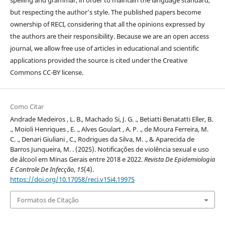
spelling and grammar, in order to maintain the language standard,
but respecting the author’s style. The published papers become
ownership of RECI, considering that all the opinions expressed by
the authors are their responsibility. Because we are an open access
journal, we allow free use of articles in educational and scientific
applications provided the source is cited under the Creative
Commons CC-BY license.
Como Citar
Andrade Medeiros , L. B., Machado Si, J. G. ., Betiatti Benatatti Eller, B.
., Moioli Henriques , E. ., Alves Goulart , A. P. ., de Moura Ferreira, M.
C. ., Denari Giuliani , C., Rodrigues da Silva, M. ., & Aparecida de
Barros Junqueira, M. . (2025). Notificações de violência sexual e uso
de álcool em Minas Gerais entre 2018 e 2022.
Revista De Epidemiologia
E Controle De Infecção
,
15
(4).
https://doi.org/10.17058/reci.v15i4.19975
Formatos de Citação