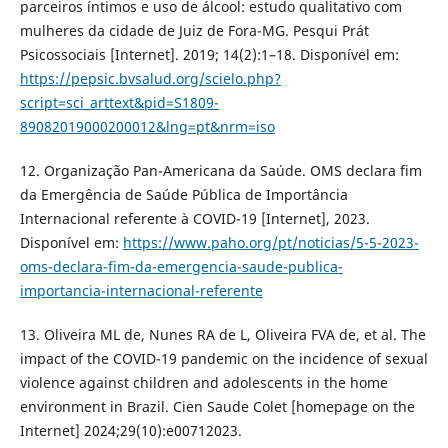
parceiros íntimos e uso de álcool: estudo qualitativo com
mulheres da cidade de Juiz de Fora-MG. Pesqui Prát
Psicossociais [Internet]. 2019; 14(2):1–18. Disponível em:
https://pepsic.bvsalud.org/scielo.php?
script=sci_arttext&pid=S1809-
89082019000200012&lng=pt&nrm=iso
12. Organização Pan-Americana da Saúde. OMS declara fim
da Emergência de Saúde Pública de Importância
Internacional referente à COVID-19 [Internet], 2023.
Disponível em:
https://www.paho.org/pt/noticias/5-5-2023-
oms-declara-fim-da-emergencia-saude-publica-
importancia-internacional-referente
13. Oliveira ML de, Nunes RA de L, Oliveira FVA de, et al. The
impact of the COVID-19 pandemic on the incidence of sexual
violence against children and adolescents in the home
environment in Brazil. Cien Saude Colet [homepage on the
Internet] 2024;29(10):e00712023.