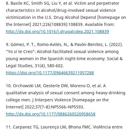
8. Basile KC, Smith SG, Liu Y, et al. Victim and perpetrator
characteristics in alcohol/drug-involved sexual violence
victimization in the U.S. Drug Alcohol Depend [homepage on
the Internet] 2021;226(108839):108839. Available from:
http://dx.doi.org/10.1016/j.drugalcdep.2021.108839
9. Gómez, P. T., Romo-Avilés, N., & Pavón-Benítez, L. (2022).
“Yo sí te Creo”: Alcohol-facilitated sexual violence among
young women in the Spanish night-time economy. Social &
Legal Studies, 31(4), 580-602.
https://doi.org/10.1177/09646639211057288
10. Orchowski LM, Oesterle DW, Moreno O, et al. A
qualitative analysis of sexual consent among heavy-drinking
college men. J Interpers Violence [homepage on the
Internet] 2022;37(7–8):NP5566–NP5593.
http://dx.doi.org/10.1177/0886260520958658
11. Carpanez TG, Lourenço LM, Bhona FMC. Violência entre