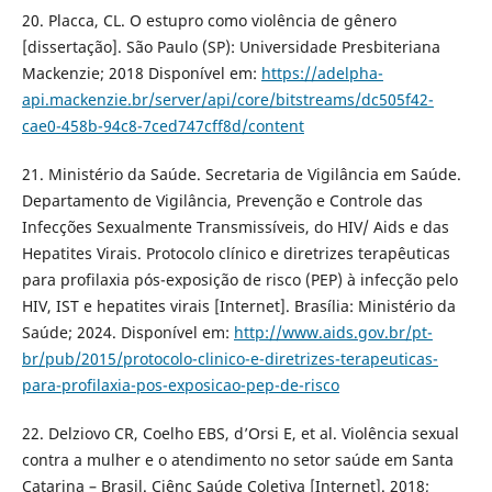
20. Placca, CL. O estupro como violência de gênero
[dissertação]. São Paulo (SP): Universidade Presbiteriana
Mackenzie; 2018 Disponível em:
https://adelpha-
api.mackenzie.br/server/api/core/bitstreams/dc505f42-
cae0-458b-94c8-7ced747cff8d/content
21. Ministério da Saúde. Secretaria de Vigilância em Saúde.
Departamento de Vigilância, Prevenção e Controle das
Infecções Sexualmente Transmissíveis, do HIV/ Aids e das
Hepatites Virais. Protocolo clínico e diretrizes terapêuticas
para profilaxia pós-exposição de risco (PEP) à infecção pelo
HIV, IST e hepatites virais [Internet]. Brasília: Ministério da
Saúde; 2024. Disponível em:
http://www.aids.gov.br/pt-
br/pub/2015/protocolo-clinico-e-diretrizes-terapeuticas-
para-profilaxia-pos-exposicao-pep-de-risco
22. Delziovo CR, Coelho EBS, d’Orsi E, et al. Violência sexual
contra a mulher e o atendimento no setor saúde em Santa
Catarina – Brasil. Ciênc Saúde Coletiva [Internet]. 2018;