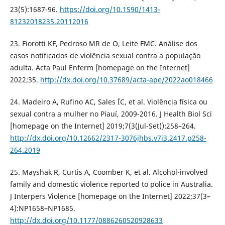
23(5):1687-96.
https://doi.org/10.1590/1413-
81232018235.20112016
23. Fiorotti KF, Pedroso MR de O, Leite FMC. Análise dos
casos notificados de violência sexual contra a população
adulta. Acta Paul Enferm [homepage on the Internet]
2022;35.
http://dx.doi.org/10.37689/acta-ape/2022ao018466
24. Madeiro A, Rufino AC, Sales ÍC, et al. Violência física ou
sexual contra a mulher no Piauí, 2009-2016. J Health Biol Sci
[homepage on the Internet] 2019;7(3(Jul-Set)):258–264.
http://dx.doi.org/10.12662/2317-3076jhbs.v7i3.2417.p258-
264.2019
25. Mayshak R, Curtis A, Coomber K, et al. Alcohol-involved
family and domestic violence reported to police in Australia.
J Interpers Violence [homepage on the Internet] 2022;37(3–
4):NP1658–NP1685.
http://dx.doi.org/10.1177/0886260520928633