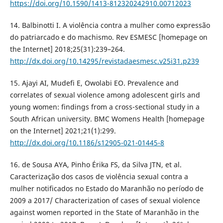
https://doi.org/10.1590/1413-812320242910.00712023
14. Balbinotti I. A violência contra a mulher como expressão
do patriarcado e do machismo. Rev ESMESC [homepage on
the Internet] 2018;25(31):239–264.
http://dx.doi.org/10.14295/revistadaesmesc.v25i31.p239
15. Ajayi AI, Mudefi E, Owolabi EO. Prevalence and
correlates of sexual violence among adolescent girls and
young women: findings from a cross-sectional study in a
South African university. BMC Womens Health [homepage
on the Internet] 2021;21(1):299.
http://dx.doi.org/10.1186/s12905-021-01445-8
16. de Sousa AYA, Pinho Érika FS, da Silva JTN, et al.
Caracterização dos casos de violência sexual contra a
mulher notificados no Estado do Maranhão no período de
2009 a 2017/ Characterization of cases of sexual violence
against women reported in the State of Maranhão in the