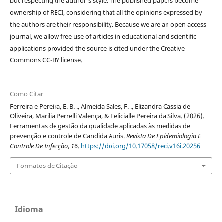
but respecting the author’s style. The published papers become
ownership of RECI, considering that all the opinions expressed by
the authors are their responsibility. Because we are an open access
journal, we allow free use of articles in educational and scientific
applications provided the source is cited under the Creative
Commons CC-BY license.
Como Citar
Ferreira e Pereira, E. B. ., Almeida Sales, F. ., Elizandra Cassia de
Oliveira, Marilia Perrelli Valença, & Felicialle Pereira da Silva. (2026).
Ferramentas de gestão da qualidade aplicadas às medidas de
prevenção e controle de Candida Auris.
Revista De Epidemiologia E
Controle De Infecção
,
16
.
https://doi.org/10.17058/reci.v16i.20256
Formatos de Citação
Idioma