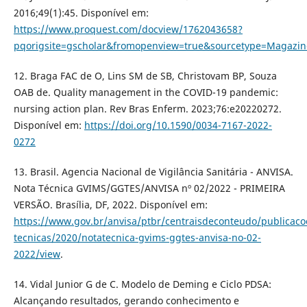
2016;49(1):45. Disponível em:
https://www.proquest.com/docview/1762043658?
pqorigsite=gscholar&fromopenview=true&sourcetype=Magazin
12. Braga FAC de O, Lins SM de SB, Christovam BP, Souza
OAB de. Quality management in the COVID-19 pandemic:
nursing action plan. Rev Bras Enferm. 2023;76:e20220272.
Disponível em:
https://doi.org/10.1590/0034-7167-2022-
0272
13. Brasil. Agencia Nacional de Vigilância Sanitária - ANVISA.
Nota Técnica GVIMS/GGTES/ANVISA nº 02/2022 - PRIMEIRA
VERSÃO. Brasília, DF, 2022. Disponível em:
https://www.gov.br/anvisa/ptbr/centraisdeconteudo/publicaco
tecnicas/2020/notatecnica-gvims-ggtes-anvisa-no-02-
2022/view
.
14. Vidal Junior G de C. Modelo de Deming e Ciclo PDSA:
Alcançando resultados, gerando conhecimento e