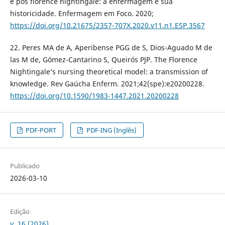
e pós florence nightingale: a enfermagem e sua
historicidade. Enfermagem em Foco. 2020;
https://doi.org/10.21675/2357-707X.2020.v11.n1.ESP.3567
22. Peres MA de A, Aperibense PGG de S, Dios-Aguado M de
las M de, Gómez-Cantarino S, Queirós PJP. The Florence
Nightingale’s nursing theoretical model: a transmission of
knowledge. Rev Gaúcha Enferm. 2021;42(spe):e20200228.
https://doi.org/10.1590/1983-1447.2021.20200228
PDF-PORT
PDF-ING (Inglês)
Publicado
2026-03-10
Edição
v. 16 (2026)