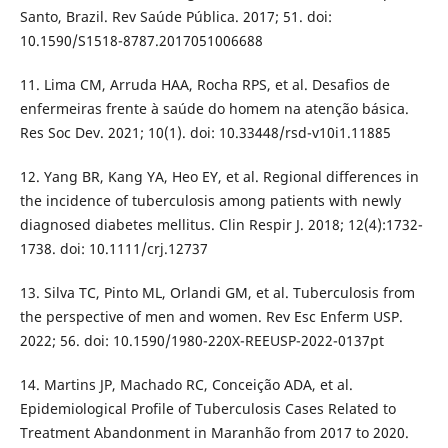
Santo, Brazil. Rev Saúde Pública. 2017; 51. doi:
10.1590/S1518-8787.2017051006688
11. Lima CM, Arruda HAA, Rocha RPS, et al. Desafios de
enfermeiras frente à saúde do homem na atenção básica.
Res Soc Dev. 2021; 10(1). doi: 10.33448/rsd-v10i1.11885
12. Yang BR, Kang YA, Heo EY, et al. Regional differences in
the incidence of tuberculosis among patients with newly
diagnosed diabetes mellitus. Clin Respir J. 2018; 12(4):1732-
1738. doi: 10.1111/crj.12737
13. Silva TC, Pinto ML, Orlandi GM, et al. Tuberculosis from
the perspective of men and women. Rev Esc Enferm USP.
2022; 56. doi: 10.1590/1980-220X-REEUSP-2022-0137pt
14. Martins JP, Machado RC, Conceição ADA, et al.
Epidemiological Profile of Tuberculosis Cases Related to
Treatment Abandonment in Maranhão from 2017 to 2020.