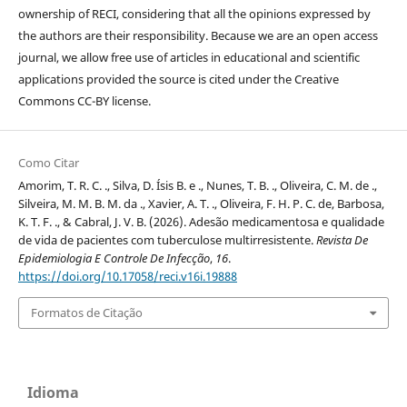
ownership of RECI, considering that all the opinions expressed by
the authors are their responsibility. Because we are an open access
journal, we allow free use of articles in educational and scientific
applications provided the source is cited under the Creative
Commons CC-BY license.
Como Citar
Amorim, T. R. C. ., Silva, D. Ísis B. e ., Nunes, T. B. ., Oliveira, C. M. de .,
Silveira, M. M. B. M. da ., Xavier, A. T. ., Oliveira, F. H. P. C. de, Barbosa,
K. T. F. ., & Cabral, J. V. B. (2026). Adesão medicamentosa e qualidade
de vida de pacientes com tuberculose multirresistente.
Revista De
Epidemiologia E Controle De Infecção
,
16
.
https://doi.org/10.17058/reci.v16i.19888
Formatos de Citação
Idioma