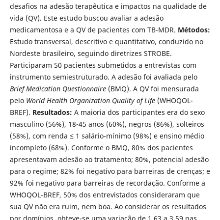
desafios na adesão terapêutica e impactos na qualidade de
vida (QV). Este estudo buscou avaliar a adesão
medicamentosa e a QV de pacientes com TB-MDR.
Métodos:
Estudo transversal, descritivo e quantitativo, conduzido no
Nordeste brasileiro, seguindo diretrizes STROBE.
Participaram 50 pacientes submetidos a entrevistas com
instrumento semiestruturado. A adesão foi avaliada pelo
Brief Medication Questionnaire
(BMQ). A QV foi mensurada
pelo
World Health Organization Quality of Life
(WHOQOL-
BREF).
Resultados:
A maioria dos participantes era do sexo
masculino (56%), 18-45 anos (60%), negros (86%), solteiros
(58%), com renda ≤ 1 salário-mínimo (98%) e ensino médio
incompleto (68%). Conforme o BMQ, 80% dos pacientes
apresentavam adesão ao tratamento; 80%, potencial adesão
para o regime; 82% foi negativo para barreiras de crenças; e
92% foi negativo para barreiras de recordação. Conforme a
WHOQOL-BREF, 50% dos entrevistados consideraram que
sua QV não era ruim, nem boa. Ao considerar os resultados
por domínios, obteve-se uma variação de 1,63 a 3,59 nas