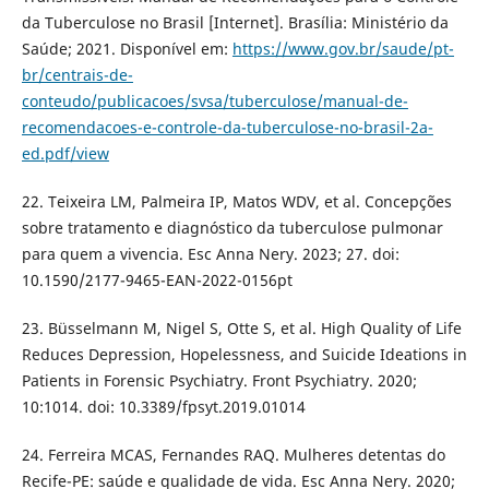
da Tuberculose no Brasil [Internet]. Brasília: Ministério da
Saúde; 2021. Disponível em:
https://www.gov.br/saude/pt-
br/centrais-de-
conteudo/publicacoes/svsa/tuberculose/manual-de-
recomendacoes-e-controle-da-tuberculose-no-brasil-2a-
ed.pdf/view
22. Teixeira LM, Palmeira IP, Matos WDV, et al. Concepções
sobre tratamento e diagnóstico da tuberculose pulmonar
para quem a vivencia. Esc Anna Nery. 2023; 27. doi:
10.1590/2177-9465-EAN-2022-0156pt
23. Büsselmann M, Nigel S, Otte S, et al. High Quality of Life
Reduces Depression, Hopelessness, and Suicide Ideations in
Patients in Forensic Psychiatry. Front Psychiatry. 2020;
10:1014. doi: 10.3389/fpsyt.2019.01014
24. Ferreira MCAS, Fernandes RAQ. Mulheres detentas do
Recife-PE: saúde e qualidade de vida. Esc Anna Nery. 2020;