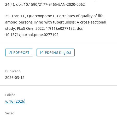
24(4). doi: 10.1590/2177-9465-EAN-2020-0062
25. Tornu E, Quarcoopome L. Correlates of quality of life
among persons living with tuberculosis: A cross-sectional
study. PLoS One. 2022; 17(11):e0277192. doi:
10.1371/journal.pone.0277192
PDF-PORT
PDF-ING (Inglês)
Publicado
2026-03-12
Edição
v. 16 (2026)
Seção