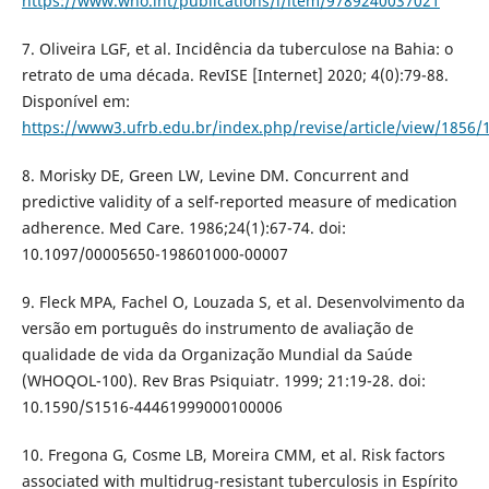
https://www.who.int/publications/i/item/9789240037021
7. Oliveira LGF, et al. Incidência da tuberculose na Bahia: o
retrato de uma década. RevISE [Internet] 2020; 4(0):79-88.
Disponível em:
https://www3.ufrb.edu.br/index.php/revise/article/view/1856/
8. Morisky DE, Green LW, Levine DM. Concurrent and
predictive validity of a self-reported measure of medication
adherence. Med Care. 1986;24(1):67-74. doi:
10.1097/00005650-198601000-00007
9. Fleck MPA, Fachel O, Louzada S, et al. Desenvolvimento da
versão em português do instrumento de avaliação de
qualidade de vida da Organização Mundial da Saúde
(WHOQOL-100). Rev Bras Psiquiatr. 1999; 21:19-28. doi:
10.1590/S1516-44461999000100006
10. Fregona G, Cosme LB, Moreira CMM, et al. Risk factors
associated with multidrug-resistant tuberculosis in Espírito