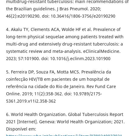
multidrug-resistant tuberculosis: main recommendations of
the Brazilian guidelines. J Bras Pneumol. 2020;
46(2):e20190290. doi: 10.36416/1806-3756/e20190290
4. Akalu TY, Clements ACA, Wolde HF et al. Prevalence of
long-term physical sequelae among patients treated with
multi-drug and extensively drug-resistant tuberculosis: a
systematic review and meta-analysis. eClinicalMedicine.
2023; 57:101900. doi: 10.1016/j.eclinm.2023.101900
5. Ferreira DP, Souza FA, Motta MCS. Prevalência da
coinfecção HIV/TB em pacientes de um hospital de
referência na cidade do Rio de Janeiro. Rev Fund Care
Online. 2019; 11(2):358-362. doi: 10.9789/2175-
5361.2019.v11i2.358-362
6. World Health Organization. Global Tuberculosis Report
2021 [Internet]. Geneva: World Health Organization; 2021.
Disponível em: