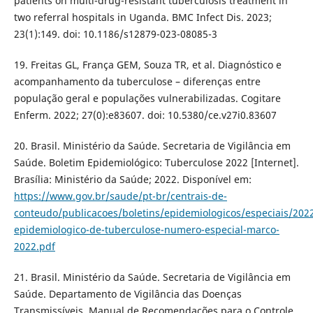
patients on multi-drug-resistant tuberculosis treatment in
two referral hospitals in Uganda. BMC Infect Dis. 2023;
23(1):149. doi: 10.1186/s12879-023-08085-3
19. Freitas GL, França GEM, Souza TR, et al. Diagnóstico e
acompanhamento da tuberculose – diferenças entre
população geral e populações vulnerabilizadas. Cogitare
Enferm. 2022; 27(0):e83607. doi: 10.5380/ce.v27i0.83607
20. Brasil. Ministério da Saúde. Secretaria de Vigilância em
Saúde. Boletim Epidemiológico: Tuberculose 2022 [Internet].
Brasília: Ministério da Saúde; 2022. Disponível em:
https://www.gov.br/saude/pt-br/centrais-de-
conteudo/publicacoes/boletins/epidemiologicos/especiais/202
epidemiologico-de-tuberculose-numero-especial-marco-
2022.pdf
21. Brasil. Ministério da Saúde. Secretaria de Vigilância em
Saúde. Departamento de Vigilância das Doenças
Transmissíveis. Manual de Recomendações para o Controle