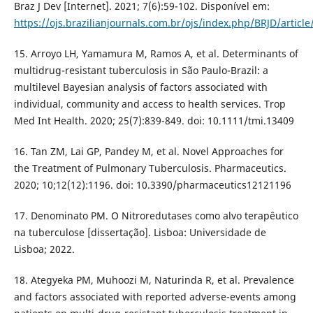
Braz J Dev [Internet]. 2021; 7(6):59-102. Disponível em:
https://ojs.brazilianjournals.com.br/ojs/index.php/BRJD/articl
15. Arroyo LH, Yamamura M, Ramos A, et al. Determinants of
multidrug-resistant tuberculosis in São Paulo-Brazil: a
multilevel Bayesian analysis of factors associated with
individual, community and access to health services. Trop
Med Int Health. 2020; 25(7):839-849. doi: 10.1111/tmi.13409
16. Tan ZM, Lai GP, Pandey M, et al. Novel Approaches for
the Treatment of Pulmonary Tuberculosis. Pharmaceutics.
2020; 10;12(12):1196. doi: 10.3390/pharmaceutics12121196
17. Denominato PM. O Nitroredutases como alvo terapêutico
na tuberculose [dissertação]. Lisboa: Universidade de
Lisboa; 2022.
18. Ategyeka PM, Muhoozi M, Naturinda R, et al. Prevalence
and factors associated with reported adverse-events among