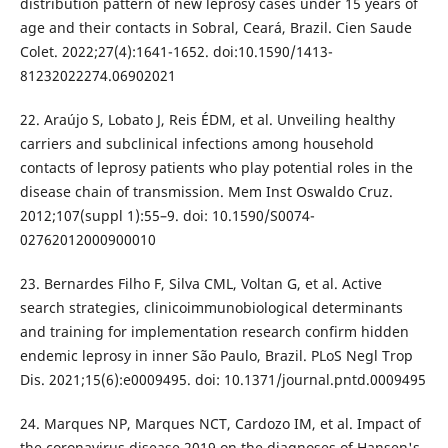
distribution pattern of new leprosy cases under 15 years of
age and their contacts in Sobral, Ceará, Brazil. Cien Saude
Colet. 2022;27(4):1641-1652. doi:10.1590/1413-
81232022274.06902021
22. Araújo S, Lobato J, Reis ÉDM, et al. Unveiling healthy
carriers and subclinical infections among household
contacts of leprosy patients who play potential roles in the
disease chain of transmission. Mem Inst Oswaldo Cruz.
2012;107(suppl 1):55–9. doi: 10.1590/S0074-
02762012000900010
23. Bernardes Filho F, Silva CML, Voltan G, et al. Active
search strategies, clinicoimmunobiological determinants
and training for implementation research confirm hidden
endemic leprosy in inner São Paulo, Brazil. PLoS Negl Trop
Dis. 2021;15(6):e0009495. doi: 10.1371/journal.pntd.0009495
24. Marques NP, Marques NCT, Cardozo IM, et al. Impact of
the coronavirus disease 2019 on the diagnoses of Hansen's