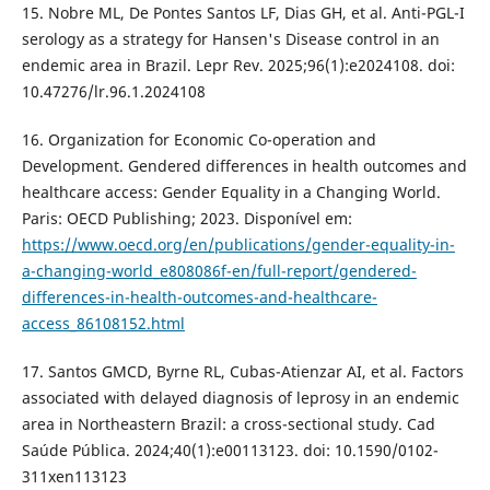
15. Nobre ML, De Pontes Santos LF, Dias GH, et al. Anti-PGL-I
serology as a strategy for Hansen's Disease control in an
endemic area in Brazil. Lepr Rev. 2025;96(1):e2024108. doi:
10.47276/lr.96.1.2024108
16. Organization for Economic Co-operation and
Development. Gendered differences in health outcomes and
healthcare access: Gender Equality in a Changing World.
Paris: OECD Publishing; 2023. Disponível em:
https://www.oecd.org/en/publications/gender-equality-in-
a-changing-world_e808086f-en/full-report/gendered-
differences-in-health-outcomes-and-healthcare-
access_86108152.html
17. Santos GMCD, Byrne RL, Cubas-Atienzar AI, et al. Factors
associated with delayed diagnosis of leprosy in an endemic
area in Northeastern Brazil: a cross-sectional study. Cad
Saúde Pública. 2024;40(1):e00113123. doi: 10.1590/0102-
311xen113123