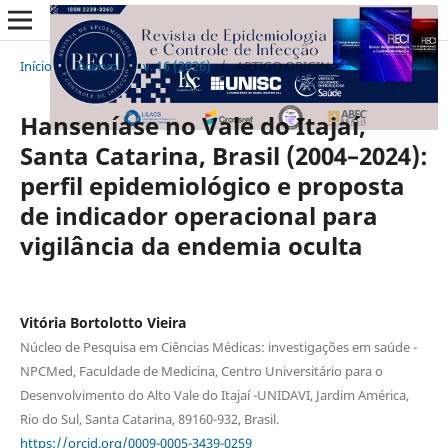
Início
/
Acervo
/
v. 16 (2026)
/
ARTIGO ORIGINAL
Hanseníase no Vale do Itajaí,
Santa Catarina, Brasil (2004–2024):
perfil epidemiológico e proposta
de indicador operacional para
vigilância da endemia oculta
Vitória Bortolotto Vieira
Núcleo de Pesquisa em Ciências Médicas: investigações em saúde -
NPCMed, Faculdade de Medicina, Centro Universitário para o
Desenvolvimento do Alto Vale do Itajaí -UNIDAVI, Jardim América,
Rio do Sul, Santa Catarina, 89160-932, Brasil.
https://orcid.org/0009-0005-3439-0259