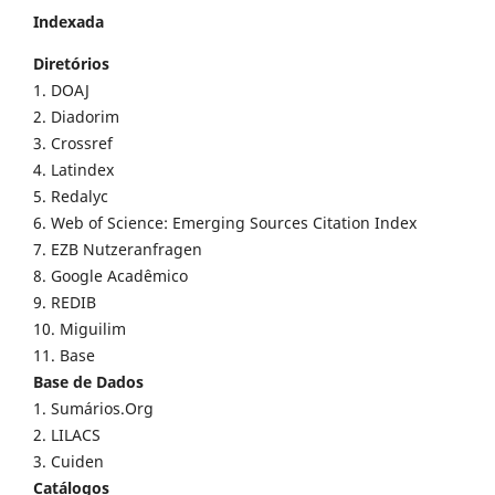
Indexada
Diretórios
1. DOAJ
2. Diadorim
3. Crossref
4. Latindex
5. Redalyc
6. Web of Science: Emerging Sources Citation Index
7. EZB Nutzeranfragen
8. Google Acadêmico
9. REDIB
10. Miguilim
11. Base
Base de Dados
1. Sumários.Org
2. LILACS
3. Cuiden
Catálogos