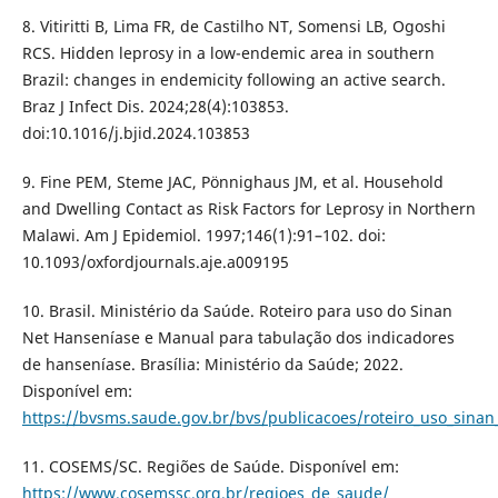
8. Vitiritti B, Lima FR, de Castilho NT, Somensi LB, Ogoshi
RCS. Hidden leprosy in a low-endemic area in southern
Brazil: changes in endemicity following an active search.
Braz J Infect Dis. 2024;28(4):103853.
doi:10.1016/j.bjid.2024.103853
9. Fine PEM, Steme JAC, Pönnighaus JM, et al. Household
and Dwelling Contact as Risk Factors for Leprosy in Northern
Malawi. Am J Epidemiol. 1997;146(1):91–102. doi:
10.1093/oxfordjournals.aje.a009195
10. Brasil. Ministério da Saúde. Roteiro para uso do Sinan
Net Hanseníase e Manual para tabulação dos indicadores
de hanseníase. Brasília: Ministério da Saúde; 2022.
Disponível em:
https://bvsms.saude.gov.br/bvs/publicacoes/roteiro_uso_sinan
11. COSEMS/SC. Regiões de Saúde. Disponível em:
https://www.cosemssc.org.br/regioes_de_saude/