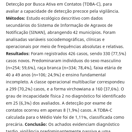
Detecção por Busca Ativa em Contatos (TDBA-C), para
avaliar a capacidade de detecção precoce pela vigilância.
Métodos:
Estudo ecológico descritivo com dados
secundários do Sistema de Informação de Agravos de
Notificação (SINAN), abrangendo 42 municípios. Foram
analisadas variáveis sociodemográficas, clínicas e
operacionais por meio de frequências absolutas e relativas.
Resultados:
Foram registrados 426 casos, sendo 330 (77,5%)
casos novos. Predominaram indivíduos do sexo masculino
(n=254; 59,6%), raça branca (n=334; 78,4%), faixa etária de
40 a 49 anos (n=106; 24,9%) e ensino fundamental
incompleto. A classe operacional multibacilar correspondeu
a 299 (70,2%) casos, e a forma virchowiana a 160 (37,6%). O
grau de incapacidade física 2 no diagnóstico foi identificado
em 25 (6,3%) dos avaliados. A detecção por exame de
contatos ocorreu em apenas 8 (1,9%) casos. A TDBA-C
calculada para o Médio Vale foi de 1,11%, classificada como
precária.
Conclusão:
Os achados evidenciam diagnóstico
tardio, vigilância predominantemente passiva e uma