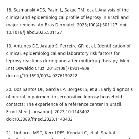
18. Sczmanski ADS, Pazin L, Sakae TM, et al. Analysis of the
clinical and epidemiological profile of leprosy in Brazil and
major regions. An Bras Dermatol. 2025;100(4):501127. doi:
10.1016/j.abd.2025.501127
19. Antunes DE, Araujo S, Ferreira GP, et al. Identification of
clinical, epidemiological and laboratory risk factors for
leprosy reactions during and after multidrug therapy. Mem
Inst Oswaldo Cruz. 2013;108(7):901–908.
doi.org/10.1590/0074-0276130222
20. Dos Santos DF, Garcia LP, Borges IS, et al. Early diagnosis
of neural impairment in seropositive leprosy household
contacts: The experience of a reference center in Brazil.
Front Med (Lausanne). 2023;10:1143402.
doi:10.3389/fmed.2023.1143402
21. Linhares MSC, Kerr LRFS, Kendall C, et al. Spatial