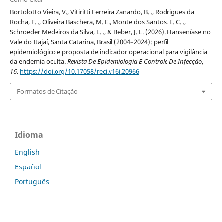
Bortolotto Vieira, V., Vitiritti Ferreira Zanardo, B. ., Rodrigues da
Rocha, F. ., Oliveira Baschera, M. E., Monte dos Santos, E. C. .,
Schroeder Medeiros da Silva, L. ., & Beber, J. L. (2026). Hanseníase no
Vale do Itajaí, Santa Catarina, Brasil (2004–2024): perfil
epidemiológico e proposta de indicador operacional para vigilância
da endemia oculta.
Revista De Epidemiologia E Controle De Infecção
,
16
.
https://doi.org/10.17058/reci.v16i.20966
Formatos de Citação
Idioma
English
Español
Português