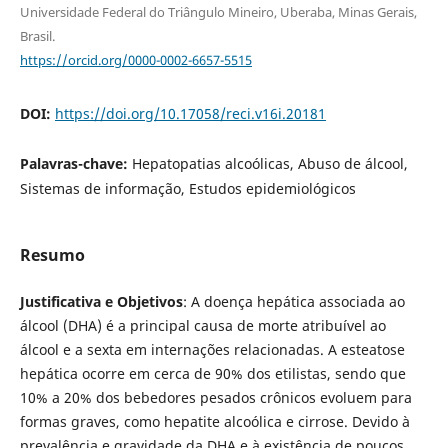
Universidade Federal do Triângulo Mineiro, Uberaba, Minas Gerais,
Brasil.
https://orcid.org/0000-0002-6657-5515
DOI:
https://doi.org/10.17058/reci.v16i.20181
Palavras-chave:
Hepatopatias alcoólicas, Abuso de álcool,
Sistemas de informação, Estudos epidemiológicos
Resumo
Justificativa e Objetivos
: A doença hepática associada ao
álcool (DHA) é a principal causa de morte atribuível ao
álcool e a sexta em internações relacionadas. A esteatose
hepática ocorre em cerca de 90% dos etilistas, sendo que
10% a 20% dos bebedores pesados crônicos evoluem para
formas graves, como hepatite alcoólica e cirrose. Devido à
prevalência e gravidade da DHA e à existência de poucos