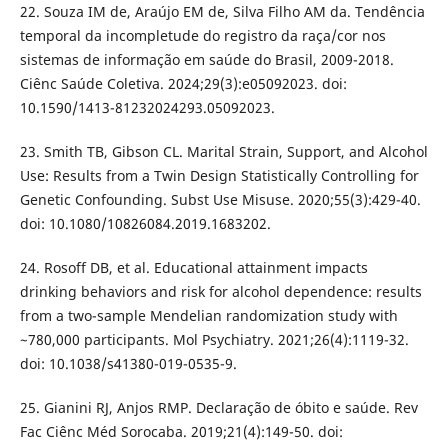
22. Souza IM de, Araújo EM de, Silva Filho AM da. Tendência
temporal da incompletude do registro da raça/cor nos
sistemas de informação em saúde do Brasil, 2009-2018.
Ciênc Saúde Coletiva. 2024;29(3):e05092023. doi:
10.1590/1413-81232024293.05092023.
23. Smith TB, Gibson CL. Marital Strain, Support, and Alcohol
Use: Results from a Twin Design Statistically Controlling for
Genetic Confounding. Subst Use Misuse. 2020;55(3):429-40.
doi: 10.1080/10826084.2019.1683202.
24. Rosoff DB, et al. Educational attainment impacts
drinking behaviors and risk for alcohol dependence: results
from a two-sample Mendelian randomization study with
~780,000 participants. Mol Psychiatry. 2021;26(4):1119-32.
doi: 10.1038/s41380-019-0535-9.
25. Gianini RJ, Anjos RMP. Declaração de óbito e saúde. Rev
Fac Ciênc Méd Sorocaba. 2019;21(4):149-50. doi: