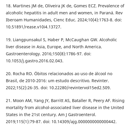
18. Martines JM de, Oliveira JK de, Gomes ECZ. Prevalence of
alcoholic hepatitis in adult men and women, in Paraná. Rev
Iberoam Humanidades, Cienc Educ. 2024;10(4):1763-8. doi:
10.51891/rease.v10i4.13727.
19. Liangpunsakul S, Haber P, McCaughan GW. Alcoholic
liver disease in Asia, Europe, and North America.
Gastroenterology. 2016;150(8):1786-97. doi:
10.1053/j.gastro.2016.02.043.
20. Rocha RO. Óbitos relacionados ao uso de álcool no
Brasil, de 2010-2016: um estudo descritivo. Revinter.
2022;15(2):26-35. doi: 10.22280/revintervol15ed2.509.
21. Moon AM, Yang JY, Barritt AS, Bataller R, Peery AF. Rising
mortality from alcohol-associated liver disease in the United
States in the 21st century. Am J Gastroenterol.
2019;115(1):79-87. doi: 10.14309/ajg.0000000000000442.