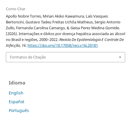
Como Citar
Apollo Nobre Torres, Mirian Akiko Kawamura, Laís Vasques
Bertoncini, Gustavo Tadeu Freitas Uchôa Matheus, Sergio Antonio
Zullo, Fernanda Carolina Camargo, & Geisa Perez Medina Gomide.
(2026). Internações e óbitos por doença hepática associada ao álcool
no Brasil e regiões, 2000–2022.
Revista De Epidemiologia E Controle De
Infecção
,
16
.
https://doi.org/10.17058/reci.v16i.20181
Formatos de Citação
Idioma
English
Español
Português