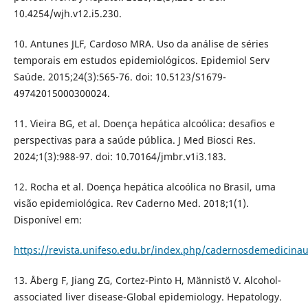
10.4254/wjh.v12.i5.230.
10. Antunes JLF, Cardoso MRA. Uso da análise de séries
temporais em estudos epidemiológicos. Epidemiol Serv
Saúde. 2015;24(3):565-76. doi: 10.5123/S1679-
49742015000300024.
11. Vieira BG, et al. Doença hepática alcoólica: desafios e
perspectivas para a saúde pública. J Med Biosci Res.
2024;1(3):988-97. doi: 10.70164/jmbr.v1i3.183.
12. Rocha et al. Doença hepática alcoólica no Brasil, uma
visão epidemiológica. Rev Caderno Med. 2018;1(1).
Disponível em:
https://revista.unifeso.edu.br/index.php/cadernosdemedicinau
13. Åberg F, Jiang ZG, Cortez-Pinto H, Männistö V. Alcohol-
associated liver disease-Global epidemiology. Hepatology.