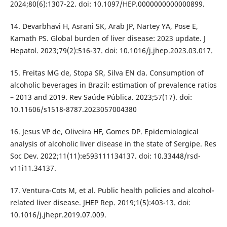
2024;80(6):1307-22. doi: 10.1097/HEP.0000000000000899.
14. Devarbhavi H, Asrani SK, Arab JP, Nartey YA, Pose E,
Kamath PS. Global burden of liver disease: 2023 update. J
Hepatol. 2023;79(2):516-37. doi: 10.1016/j.jhep.2023.03.017.
15. Freitas MG de, Stopa SR, Silva EN da. Consumption of
alcoholic beverages in Brazil: estimation of prevalence ratios
– 2013 and 2019. Rev Saúde Pública. 2023;57(17). doi:
10.11606/s1518-8787.2023057004380
16. Jesus VP de, Oliveira HF, Gomes DP. Epidemiological
analysis of alcoholic liver disease in the state of Sergipe. Res
Soc Dev. 2022;11(11):e593111134137. doi: 10.33448/rsd-
v11i11.34137.
17. Ventura-Cots M, et al. Public health policies and alcohol-
related liver disease. JHEP Rep. 2019;1(5):403-13. doi:
10.1016/j.jhepr.2019.07.009.