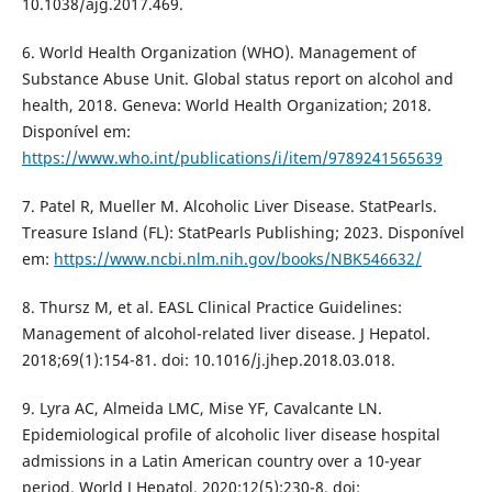
10.1038/ajg.2017.469.
6. World Health Organization (WHO). Management of
Substance Abuse Unit. Global status report on alcohol and
health, 2018. Geneva: World Health Organization; 2018.
Disponível em:
https://www.who.int/publications/i/item/9789241565639
7. Patel R, Mueller M. Alcoholic Liver Disease. StatPearls.
Treasure Island (FL): StatPearls Publishing; 2023. Disponível
em:
https://www.ncbi.nlm.nih.gov/books/NBK546632/
8. Thursz M, et al. EASL Clinical Practice Guidelines:
Management of alcohol-related liver disease. J Hepatol.
2018;69(1):154-81. doi: 10.1016/j.jhep.2018.03.018.
9. Lyra AC, Almeida LMC, Mise YF, Cavalcante LN.
Epidemiological profile of alcoholic liver disease hospital
admissions in a Latin American country over a 10-year
period. World J Hepatol. 2020;12(5):230-8. doi: