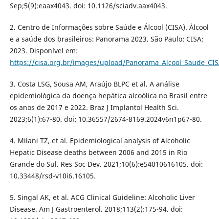
Sep;5(9):eaax4043. doi: 10.1126/sciadv.aax4043.
2. Centro de Informações sobre Saúde e Álcool (CISA). Álcool
e a saúde dos brasileiros: Panorama 2023. São Paulo: CISA;
2023. Disponível em:
https://cisa.org.br/images/upload/Panorama_Alcool_Saude_CI
3. Costa LSG, Sousa AM, Araújo BLPC et al. A análise
epidemiológica da doença hepática alcoólica no Brasil entre
os anos de 2017 e 2022. Braz J Implantol Health Sci.
2023;6(1):67-80. doi: 10.36557/2674-8169.2024v6n1p67-80.
4. Milani TZ, et al. Epidemiological analysis of Alcoholic
Hepatic Disease deaths between 2006 and 2015 in Rio
Grande do Sul. Res Soc Dev. 2021;10(6):e54010616105. doi:
10.33448/rsd-v10i6.16105.
5. Singal AK, et al. ACG Clinical Guideline: Alcoholic Liver
Disease. Am J Gastroenterol. 2018;113(2):175-94. doi: