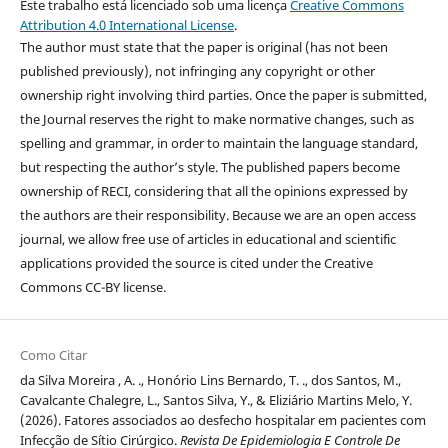
Este trabalho está licenciado sob uma licença
Creative Commons
Attribution 4.0 International License
.
The author must state that the paper is original (has not been
published previously), not infringing any copyright or other
ownership right involving third parties. Once the paper is submitted,
the Journal reserves the right to make normative changes, such as
spelling and grammar, in order to maintain the language standard,
but respecting the author’s style. The published papers become
ownership of RECI, considering that all the opinions expressed by
the authors are their responsibility. Because we are an open access
journal, we allow free use of articles in educational and scientific
applications provided the source is cited under the Creative
Commons CC-BY license.
Como Citar
da Silva Moreira , A. ., Honório Lins Bernardo, T. ., dos Santos, M.,
Cavalcante Chalegre, L., Santos Silva, Y., & Eliziário Martins Melo, Y.
(2026). Fatores associados ao desfecho hospitalar em pacientes com
Infecção de Sítio Cirúrgico.
Revista De Epidemiologia E Controle De