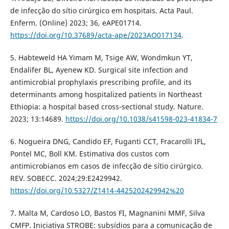
de infecção do sítio cirúrgico em hospitais. Acta Paul.
Enferm. (Online) 2023; 36, eAPE01714.
https://doi.org/10.37689/acta-ape/2023AO017134
.
5. Habteweld HA Yimam M, Tsige AW, Wondmkun YT,
Endalifer BL, Ayenew KD. Surgical site infection and
antimicrobial prophylaxis prescribing profile, and its
determinants among hospitalized patients in Northeast
Ethiopia: a hospital based cross‑sectional study. Nature.
2023; 13:14689.
https://doi.org/10.1038/s41598-023-41834-7
6. Nogueira DNG, Candido EF, Fuganti CCT, Fracarolli IFL,
Pontel MC, Boll KM. Estimativa dos custos com
antimicrobianos em casos de infecção de sítio cirúrgico.
REV. SOBECC. 2024;29:E2429942.
https://doi.org/10.5327/Z1414-4425202429942%20
7. Malta M, Cardoso LO, Bastos FI, Magnanini MMF, Silva
CMFP. Iniciativa STROBE: subsídios para a comunicação de