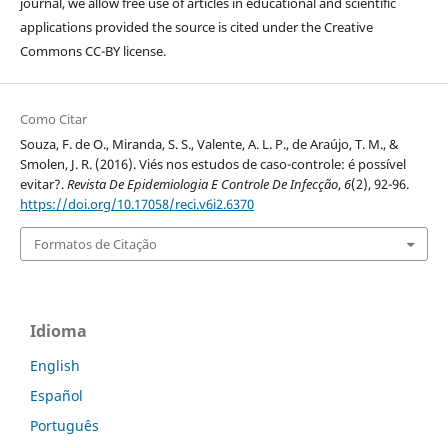
journal, we allow free use of articles in educational and scientific
applications provided the source is cited under the Creative
Commons CC-BY license.
Como Citar
Souza, F. de O., Miranda, S. S., Valente, A. L. P., de Araújo, T. M., &
Smolen, J. R. (2016). Viés nos estudos de caso-controle: é possível
evitar?.
Revista De Epidemiologia E Controle De Infecção
,
6
(2), 92-96.
https://doi.org/10.17058/reci.v6i2.6370
Formatos de Citação
Idioma
English
Español
Português