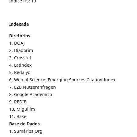
Índice H5: 10
Indexada
Diretórios
1. DOAJ
2. Diadorim
3. Crossref
4. Latindex
5. Redalyc
6. Web of Science: Emerging Sources Citation Index
7. EZB Nutzeranfragen
8. Google Acadêmico
9. REDIB
10. Miguilim
11. Base
Base de Dados
1. Sumários.Org