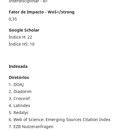
Interdisciplinar - B1
Fator de Impacto - WoS</strong
0,35
Google Scholar
Índice H: 22
Índice H5: 10
Indexada
Diretórios
1. DOAJ
2. Diadorim
3. Crossref
4. Latindex
5. Redalyc
6. Web of Science: Emerging Sources Citation Index
7. EZB Nutzeranfragen