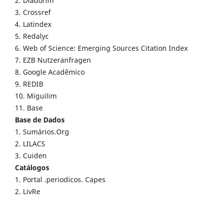
2. Diadorim
3. Crossref
4. Latindex
5. Redalyc
6. Web of Science: Emerging Sources Citation Index
7. EZB Nutzeranfragen
8. Google Acadêmico
9. REDIB
10. Miguilim
11. Base
Base de Dados
1. Sumários.Org
2. LILACS
3. Cuiden
Catálogos
1. Portal .periodicos. Capes
2. LivRe