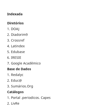
Indexada
Diretórios
1. DOAJ
2. Diadorim9
3. Crossref
4. Latindex
5. Edubase
6. IRESIE
7. Google Acadêmico
Base de Dados
1. Redalyc
2. Educ@
3. Sumários.Org
Catálogos
1. Portal .periodicos. Capes
2. LivRe