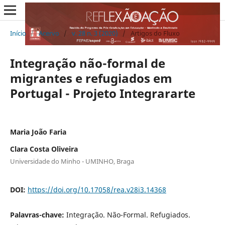
Início
/
Acervo
/
v. 28 n. 3 (2020)
/
Artigos do Fluxo
Integração não-formal de
migrantes e refugiados em
Portugal - Projeto Integrararte
Maria João Faria
Clara Costa Oliveira
Universidade do Minho - UMINHO, Braga
DOI:
https://doi.org/10.17058/rea.v28i3.14368
Palavras-chave:
Integração. Não-Formal. Refugiados.