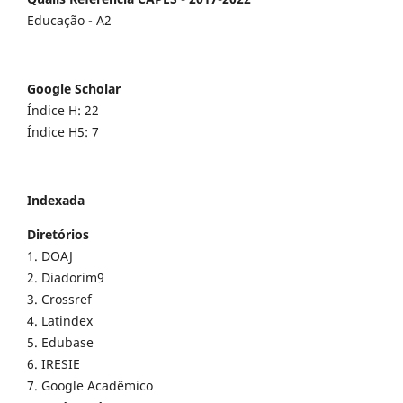
Educação - A2
Google Scholar
Índice H: 22
Índice H5: 7
Indexada
Diretórios
1. DOAJ
2. Diadorim9
3. Crossref
4. Latindex
5. Edubase
6. IRESIE
7. Google Acadêmico