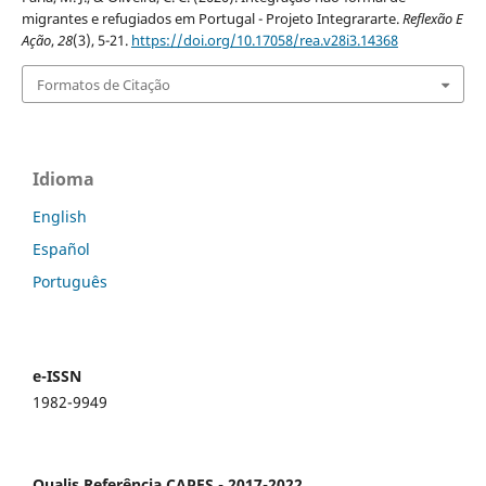
migrantes e refugiados em Portugal - Projeto Integrararte.
Reflexão E
Ação
,
28
(3), 5-21.
https://doi.org/10.17058/rea.v28i3.14368
Formatos de Citação
Idioma
English
Español
Português
e-ISSN
1982-9949
Qualis Referência CAPES - 2017-2022