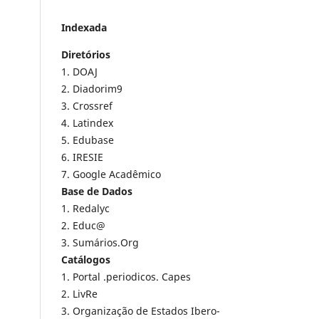
Indexada
Diretórios
1. DOAJ
2. Diadorim9
3. Crossref
4. Latindex
5. Edubase
6. IRESIE
7. Google Acadêmico
Base de Dados
1. Redalyc
2. Educ@
3. Sumários.Org
Catálogos
1. Portal .periodicos. Capes
2. LivRe
3. Organização de Estados Ibero-