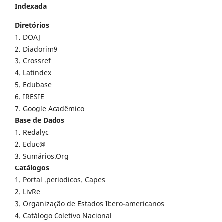
Indexada
Diretórios
1. DOAJ
2. Diadorim9
3. Crossref
4. Latindex
5. Edubase
6. IRESIE
7. Google Acadêmico
Base de Dados
1. Redalyc
2. Educ@
3. Sumários.Org
Catálogos
1. Portal .periodicos. Capes
2. LivRe
3. Organização de Estados Ibero-americanos
4. Catálogo Coletivo Nacional