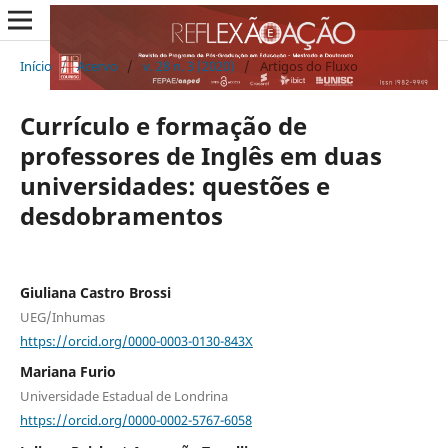
Início
/
Acervo
/
v. 28 n. 3 (2020)
/
Artigos do Fluxo
Currículo e formação de
professores de Inglês em duas
universidades: questões e
desdobramentos
Giuliana Castro Brossi
UEG/Inhumas
https://orcid.org/0000-0003-0130-843X
Mariana Furio
Universidade Estadual de Londrina
https://orcid.org/0000-0002-5767-6058