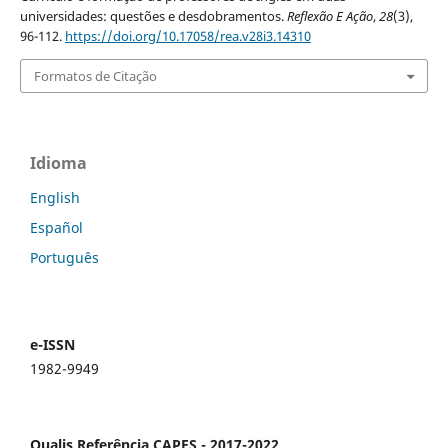
universidades: questões e desdobramentos.
Reflexão E Ação
,
28
(3),
96-112.
https://doi.org/10.17058/rea.v28i3.14310
Formatos de Citação
Idioma
English
Español
Português
e-ISSN
1982-9949
Qualis Referência CAPES - 2017-2022