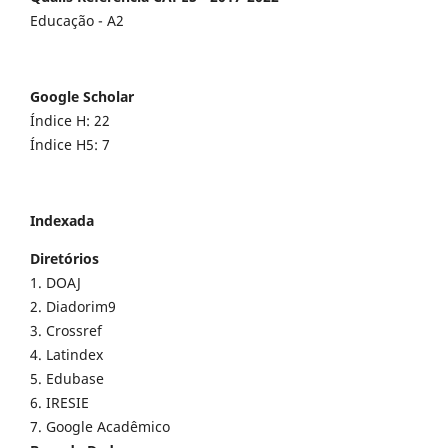
Educação - A2
Google Scholar
Índice H: 22
Índice H5: 7
Indexada
Diretórios
1. DOAJ
2. Diadorim9
3. Crossref
4. Latindex
5. Edubase
6. IRESIE
7. Google Acadêmico