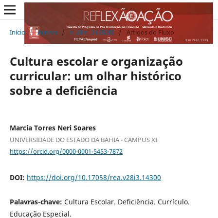
Início
/
Acervo
/
v. 28 n. 3 (2020)
/
Artigos do Fluxo
Cultura escolar e organização
curricular: um olhar histórico
sobre a deficiência
Marcia Torres Neri Soares
UNIVERSIDADE DO ESTADO DA BAHIA - CAMPUS XI
https://orcid.org/0000-0001-5453-7872
DOI:
https://doi.org/10.17058/rea.v28i3.14300
Palavras-chave:
Cultura Escolar. Deficiência. Currículo.
Educação Especial.