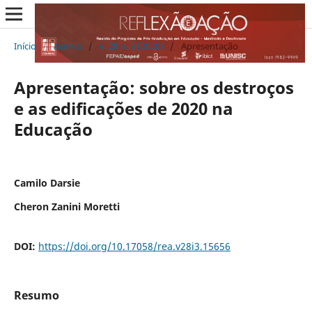
Início
/
Acervo
/
v. 28 n. 3 (2020)
/
Apresentação
Apresentação: sobre os destroços
e as edificações de 2020 na
Educação
Camilo Darsie
Cheron Zanini Moretti
DOI:
https://doi.org/10.17058/rea.v28i3.15656
Resumo