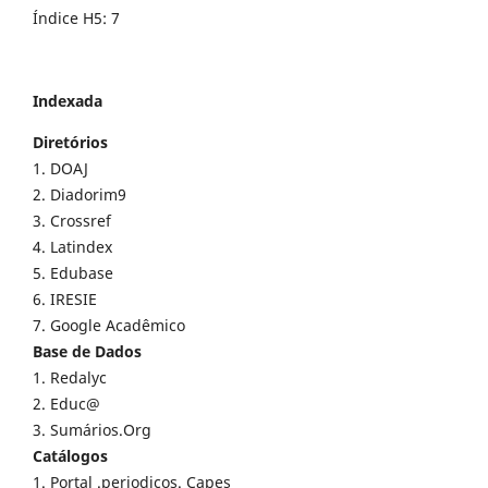
Índice H5: 7
Indexada
Diretórios
1. DOAJ
2. Diadorim9
3. Crossref
4. Latindex
5. Edubase
6. IRESIE
7. Google Acadêmico
Base de Dados
1. Redalyc
2. Educ@
3. Sumários.Org
Catálogos
1. Portal .periodicos. Capes