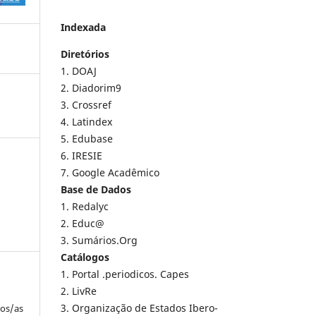
Indexada
Diretórios
1. DOAJ
2. Diadorim9
3. Crossref
4. Latindex
5. Edubase
6. IRESIE
7. Google Acadêmico
Base de Dados
1. Redalyc
2. Educ@
3. Sumários.Org
Catálogos
1. Portal .periodicos. Capes
2. LivRe
3. Organização de Estados Ibero-
los/as