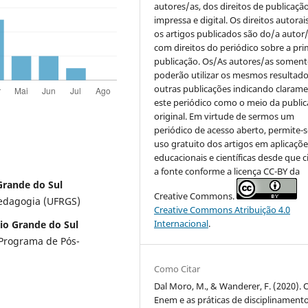
autores/as, dos direitos de publicaçã
impressa e digital. Os direitos autorai
os artigos publicados são do/a autor/
com direitos do periódico sobre a pri
publicação. Os/As autores/as soment
poderão utilizar os mesmos resultad
outras publicações indicando claram
este periódico como o meio da publi
original. Em virtude de sermos um
periódico de acesso aberto, permite-s
uso gratuito dos artigos em aplicaçõe
educacionais e científicas desde que c
a fonte conforme a licença CC-BY da
Grande do Sul
Creative Commons.
edagogia (UFRGS)
Creative Commons Atribuição 4.0
Internacional
.
io Grande do Sul
 Programa de Pós-
Como Citar
Dal Moro, M., & Wanderer, F. (2020). 
Enem e as práticas de disciplinament