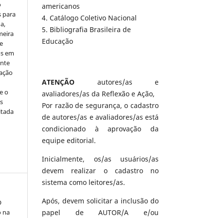
o
americanos
s para
4. Catálogo Coletivo Nacional
a,
5. Bibliografia Brasileira de
meira
Educação
e
os em
ente
cação
ATENÇÃO
autores/as e
e o
avaliadores/as da Reflexão e Ação,
s
Por razão de segurança, o cadastro
itada
de autores/as e avaliadores/as está
condicionado à aprovação da
equipe editorial.
Inicialmente, os/as usuários/as
devem realizar o cadastro no
sistema como leitores/as.
Após, devem solicitar a inclusão do
O
o na
papel de AUTOR/A e/ou