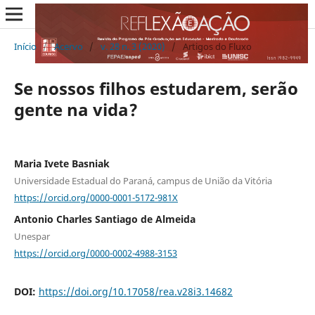
Início
/
Acervo
/
v. 28 n. 3 (2020)
/
Artigos do Fluxo
Se nossos filhos estudarem, serão
gente na vida?
Maria Ivete Basniak
Universidade Estadual do Paraná, campus de União da Vitória
https://orcid.org/0000-0001-5172-981X
Antonio Charles Santiago de Almeida
Unespar
https://orcid.org/0000-0002-4988-3153
DOI:
https://doi.org/10.17058/rea.v28i3.14682