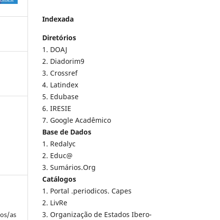
Indexada
Diretórios
1. DOAJ
2. Diadorim9
3. Crossref
4. Latindex
5. Edubase
6. IRESIE
7. Google Acadêmico
Base de Dados
1. Redalyc
2. Educ@
3. Sumários.Org
Catálogos
1. Portal .periodicos. Capes
2. LivRe
3. Organização de Estados Ibero-
los/as