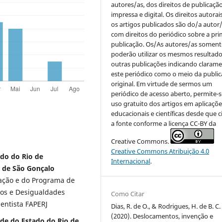
autores/as, dos direitos de publicaçã
impressa e digital. Os direitos autorai
os artigos publicados são do/a autor/
com direitos do periódico sobre a pri
publicação. Os/As autores/as soment
poderão utilizar os mesmos resultad
outras publicações indicando claram
este periódico como o meio da publi
original. Em virtude de sermos um
periódico de acesso aberto, permite-s
uso gratuito dos artigos em aplicaçõe
educacionais e científicas desde que c
a fonte conforme a licença CC-BY da
Creative Commons.
Creative Commons Atribuição 4.0
ado do Rio de
Internacional
.
 de São Gonçalo
ação e do Programa de
os e Desigualdades
Como Citar
ientista FAPERJ
Dias, R. de O., & Rodrigues, H. de B. C.
(2020). Deslocamentos, invenção e
de do Estado do Rio de