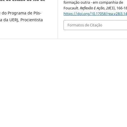
formação outra - em companhia de
Foucault.
Reflexão E Ação
,
28
(3), 166-1
 e do Programa de Pós-
https://doi.org/10.17058/rea.v28i3.1
 da UERJ, Procientista
Formatos de Citação