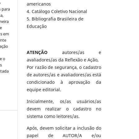
o
americanos
s para
4. Catálogo Coletivo Nacional
a,
5. Bibliografia Brasileira de
meira
Educação
e
os em
ente
cação
ATENÇÃO
autores/as e
e o
avaliadores/as da Reflexão e Ação,
s
Por razão de segurança, o cadastro
itada
de autores/as e avaliadores/as está
condicionado à aprovação da
equipe editorial.
Inicialmente, os/as usuários/as
devem realizar o cadastro no
sistema como leitores/as.
Após, devem solicitar a inclusão do
papel de AUTOR/A e/ou