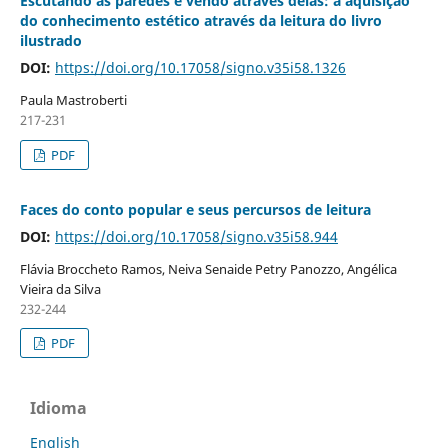
Escutando as paredes e vendo através delas: a aquisição
do conhecimento estético através da leitura do livro
ilustrado
DOI:
https://doi.org/10.17058/signo.v35i58.1326
Paula Mastroberti
217-231
PDF
Faces do conto popular e seus percursos de leitura
DOI:
https://doi.org/10.17058/signo.v35i58.944
Flávia Broccheto Ramos, Neiva Senaide Petry Panozzo, Angélica
Vieira da Silva
232-244
PDF
Idioma
English