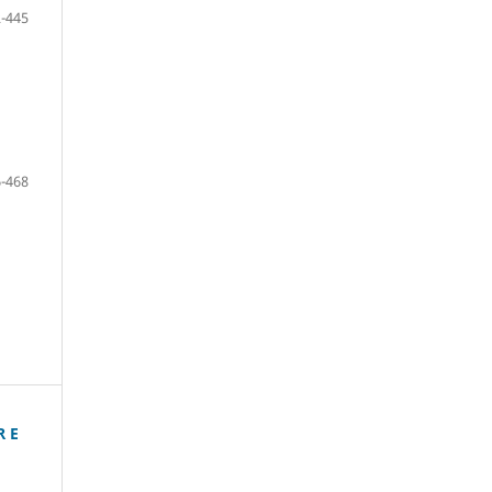
-445
-468
R E