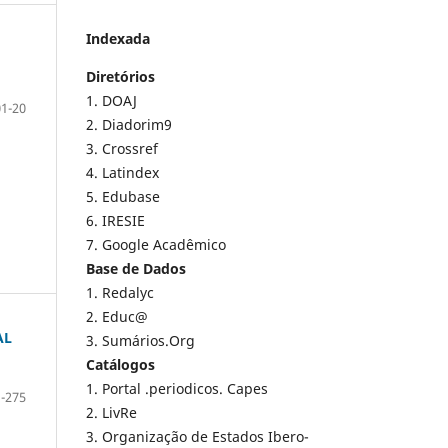
Indexada
Diretórios
1. DOAJ
01-20
2. Diadorim9
3. Crossref
4. Latindex
5. Edubase
6. IRESIE
7. Google Acadêmico
Base de Dados
1. Redalyc
2. Educ@
AL
3. Sumários.Org
Catálogos
1. Portal .periodicos. Capes
-275
2. LivRe
3. Organização de Estados Ibero-