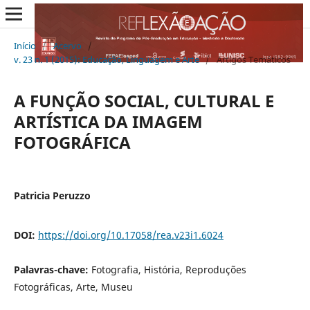
Início
/
Acervo
/
v. 23 n. 1 (2015): Educação, Linguagem e Arte
/
Artigos Temáticos
A FUNÇÃO SOCIAL, CULTURAL E
ARTÍSTICA DA IMAGEM
FOTOGRÁFICA
Patricia Peruzzo
DOI:
https://doi.org/10.17058/rea.v23i1.6024
Palavras-chave:
Fotografia, História, Reproduções
Fotográficas, Arte, Museu