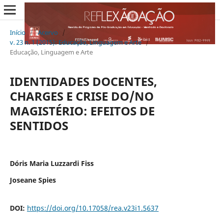
Início
/
Acervo
/
v. 23 n. 1 (2015): Educação, Linguagem e Arte
/
Educação, Linguagem e Arte
IDENTIDADES DOCENTES,
CHARGES E CRISE DO/NO
MAGISTÉRIO: EFEITOS DE
SENTIDOS
Dóris Maria Luzzardi Fiss
Joseane Spies
DOI:
https://doi.org/10.17058/rea.v23i1.5637