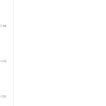
81-98
-116
-133