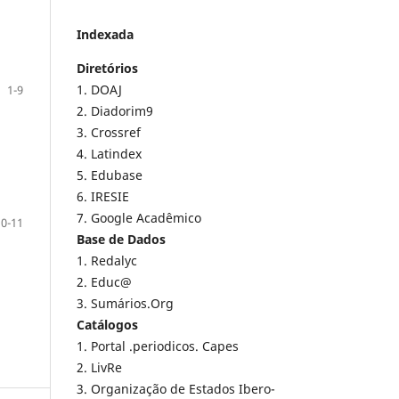
Indexada
Diretórios
1. DOAJ
1-9
2. Diadorim9
3. Crossref
4. Latindex
5. Edubase
6. IRESIE
7. Google Acadêmico
10-11
Base de Dados
1. Redalyc
2. Educ@
3. Sumários.Org
Catálogos
1. Portal .periodicos. Capes
2. LivRe
3. Organização de Estados Ibero-