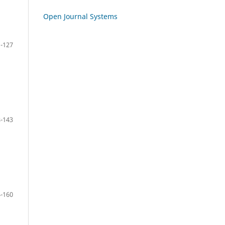
Open Journal Systems
-127
-143
-160