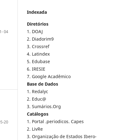
Indexada
Diretórios
1. DOAJ
1- 04
2. Diadorim9
3. Crossref
4. Latindex
5. Edubase
6. IRESIE
7. Google Acadêmico
Base de Dados
1. Redalyc
2. Educ@
3. Sumários.Org
Catálogos
1. Portal .periodicos. Capes
05-20
2. LivRe
3. Organização de Estados Ibero-