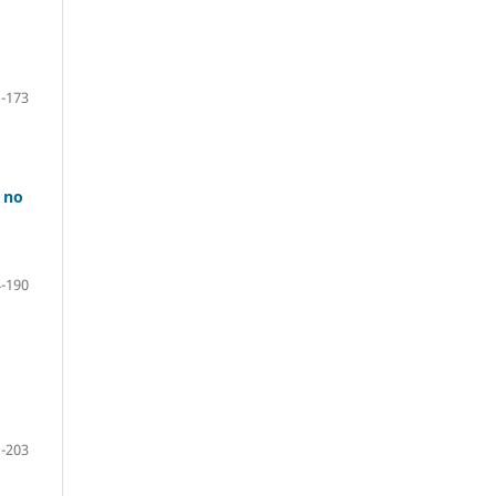
-173
 no
-190
-203