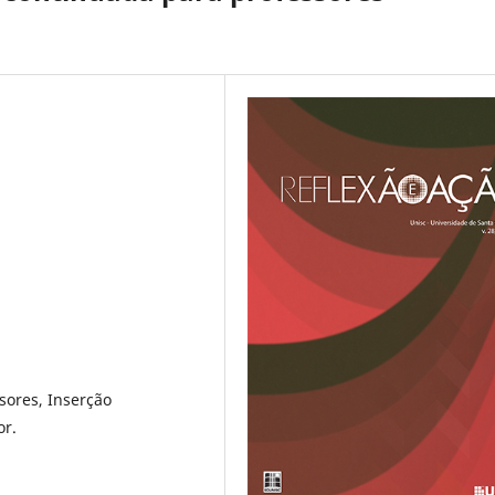
s
sores, Inserção
or.