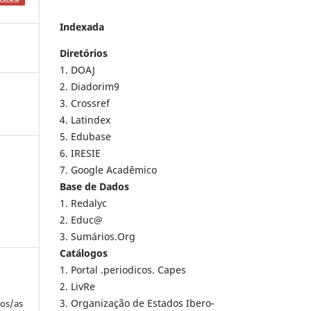
Indexada
Diretórios
1. DOAJ
2. Diadorim9
3. Crossref
4. Latindex
5. Edubase
6. IRESIE
7. Google Acadêmico
Base de Dados
1. Redalyc
2. Educ@
3. Sumários.Org
Catálogos
1. Portal .periodicos. Capes
2. LivRe
3. Organização de Estados Ibero-
los/as