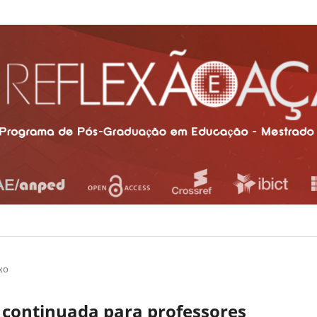
xo
 continuada para professores