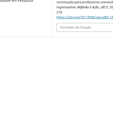
vidade em Pesquisa
continuada para professores universi
ingressantes.
Reflexão E Ação
,
28
(1), 2
219.
https://doi.org/10.17058/rea.v28i1.1
Formatos de Citação