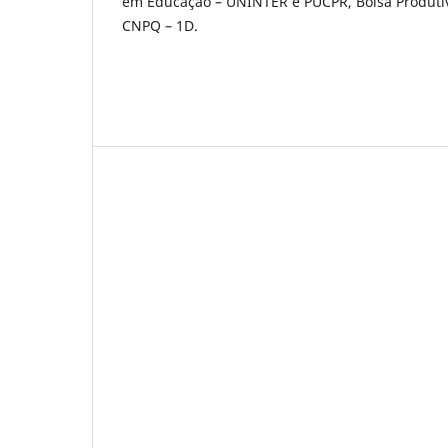
em Educação – UNINTER e PUCPR, Bolsa Produti
CNPQ – 1D.