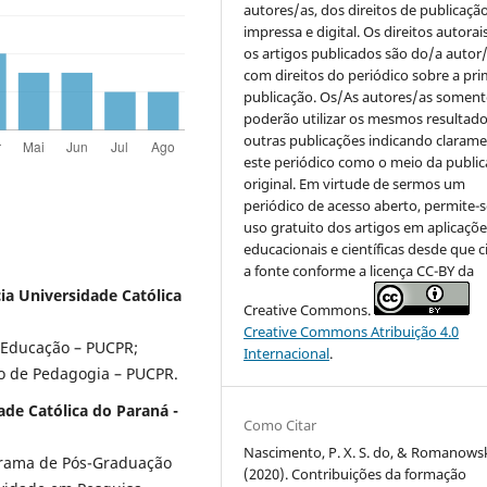
autores/as, dos direitos de publicaçã
impressa e digital. Os direitos autorai
os artigos publicados são do/a autor/
com direitos do periódico sobre a pri
publicação. Os/As autores/as soment
poderão utilizar os mesmos resultad
outras publicações indicando claram
este periódico como o meio da publi
original. Em virtude de sermos um
periódico de acesso aberto, permite-s
uso gratuito dos artigos em aplicaçõe
educacionais e científicas desde que c
a fonte conforme a licença CC-BY da
ia Universidade Católica
Creative Commons.
Creative Commons Atribuição 4.0
Educação – PUCPR;
Internacional
.
o de Pedagogia – PUCPR.
ade Católica do Paraná -
Como Citar
Nascimento, P. X. S. do, & Romanowski,
grama de Pós-Graduação
(2020). Contribuições da formação