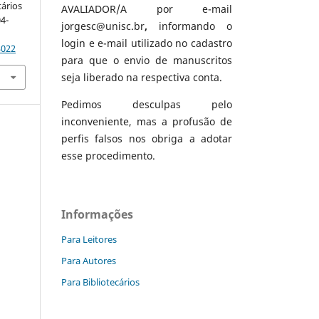
tários
AVALIADOR/A por e-mail
04-
jorgesc@unisc.br
,
informando o
login e e-mail utilizado no cadastro
3022
para que o envio de manuscritos
seja liberado na respectiva conta.
Pedimos desculpas pelo
inconveniente, mas a profusão de
perfis falsos nos obriga a adotar
esse procedimento.
Informações
Para Leitores
Para Autores
Para Bibliotecários