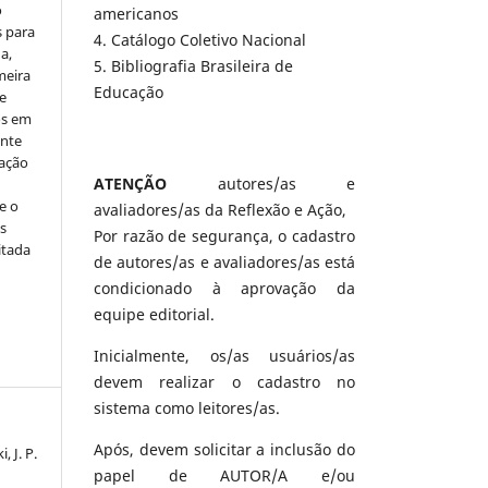
o
americanos
s para
4. Catálogo Coletivo Nacional
a,
5. Bibliografia Brasileira de
meira
Educação
e
os em
ente
cação
ATENÇÃO
autores/as e
e o
avaliadores/as da Reflexão e Ação,
s
Por razão de segurança, o cadastro
itada
de autores/as e avaliadores/as está
condicionado à aprovação da
equipe editorial.
Inicialmente, os/as usuários/as
devem realizar o cadastro no
sistema como leitores/as.
Após, devem solicitar a inclusão do
 J. P.
papel de AUTOR/A e/ou