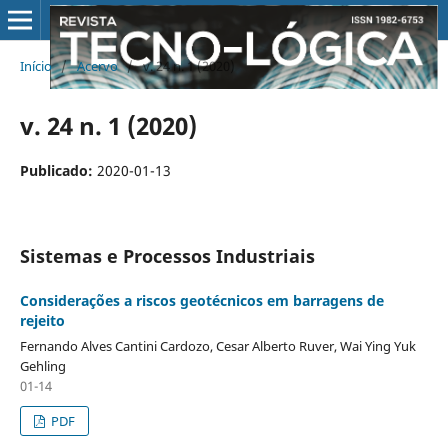
Início
/
Acervo
/
v. 24 n. 1 (2020)
v. 24 n. 1 (2020)
Publicado:
2020-01-13
Sistemas e Processos Industriais
Considerações a riscos geotécnicos em barragens de
rejeito
Fernando Alves Cantini Cardozo, Cesar Alberto Ruver, Wai Ying Yuk
Gehling
01-14
PDF