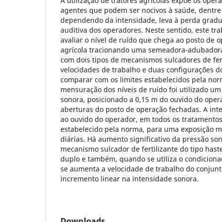
A utilização de tratores agrícolas expõe os oper
agentes que podem ser nocivos à saúde, dentre 
dependendo da intensidade, leva à perda gradu
auditiva dos operadores. Neste sentido, este tr
avaliar o nível de ruído que chega ao posto de 
agrícola tracionando uma semeadora-adubadora
com dois tipos de mecanismos sulcadores de fer
velocidades de trabalho e duas configurações do
comparar com os limites estabelecidos pela nor
mensuração dos níveis de ruído foi utilizado u
sonora, posicionado a 0,15 m do ouvido do oper
aberturas do posto de operação fechadas. A in
ao ouvido do operador, em todos os tratamentos a
estabelecido pela norma, para uma exposição m
diárias. Há aumento significativo da pressão so
mecanismo sulcador de fertilizante do tipo hast
duplo e também, quando se utiliza o condiciona
se aumenta a velocidade de trabalho do conjun
incremento linear na intensidade sonora.
Downloads