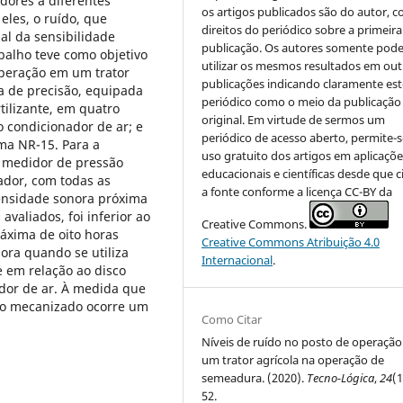
adores a diferentes
os artigos publicados são do autor, 
eles, o ruído, que
direitos do periódico sobre a primeira
al da sensibilidade
publicação. Os autores somente pod
abalho teve como objetivo
utilizar os mesmos resultados em out
operação em um trator
publicações indicando claramente est
 de precisão, equipada
periódico como o meio da publicação
tilizante, em quatro
original. Em virtude de sermos um
 condicionador de ar; e
periódico de acesso aberto, permite-s
ma NR-15. Para a
uso gratuito dos artigos em aplicaçõe
m medidor de pressão
educacionais e científicas desde que c
ador, com todas as
a fonte conforme a licença CC-BY da
tensidade sonora próxima
valiados, foi inferior ao
Creative Commons.
áxima de oito horas
Creative Commons Atribuição 4.0
nora quando se utiliza
Internacional
.
e em relação ao disco
dor de ar. À medida que
to mecanizado ocorre um
Como Citar
Níveis de ruído no posto de operação
um trator agrícola na operação de
semeadura. (2020).
Tecno-Lógica
,
24
(1
52.