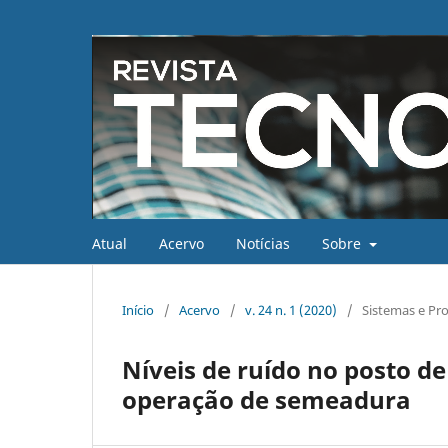
Atual
Acervo
Notícias
Sobre
Início
/
Acervo
/
v. 24 n. 1 (2020)
/
Sistemas e Pro
Níveis de ruído no posto d
operação de semeadura