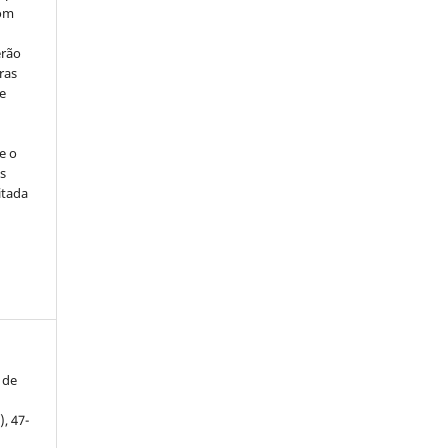
com
erão
ras
e
e o
s
itada
 de
), 47-