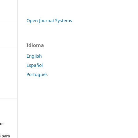
Open Journal Systems
Idioma
English
Español
Português
los
s para