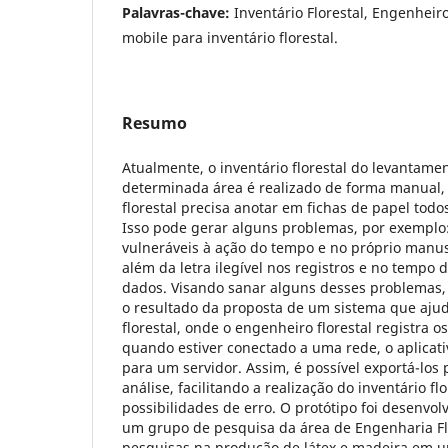
Palavras-chave:
Inventário Florestal, Engenheiro 
mobile para inventário florestal.
Resumo
Atualmente, o inventário florestal do levantam
determinada área é realizado de forma manual, 
florestal precisa anotar em fichas de papel todo
Isso pode gerar alguns problemas, por exemplo:
vulneráveis à ação do tempo e no próprio manuse
além da letra ilegível nos registros e no tempo 
dados. Visando sanar alguns desses problemas, 
o resultado da proposta de um sistema que ajuda
florestal, onde o engenheiro florestal registra o
quando estiver conectado a uma rede, o aplicati
para um servidor. Assim, é possível exportá-lo
análise, facilitando a realização do inventário f
possibilidades de erro. O protótipo foi desenvo
um grupo de pesquisa da área de Engenharia Fl
pesquisas na produção de látex e madeira em 