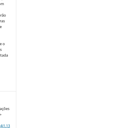
com
erão
ras
e
e o
s
itada
mações
-
4i1.13