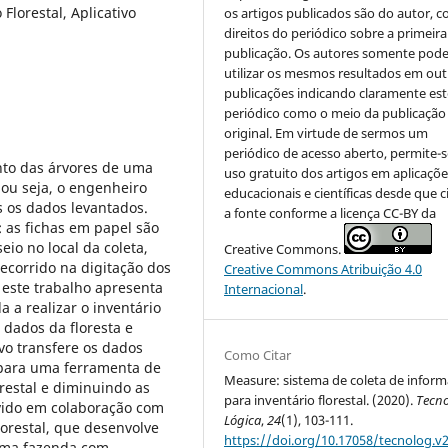
Florestal, Aplicativo
os artigos publicados são do autor, 
direitos do periódico sobre a primeira
publicação. Os autores somente pod
utilizar os mesmos resultados em out
publicações indicando claramente est
periódico como o meio da publicação
original. Em virtude de sermos um
periódico de acesso aberto, permite-s
ento das árvores de uma
uso gratuito dos artigos em aplicaçõe
ou seja, o engenheiro
educacionais e científicas desde que c
s os dados levantados.
a fonte conforme a licença CC-BY da
 as fichas em papel são
io no local da coleta,
Creative Commons.
decorrido na digitação dos
Creative Commons Atribuição 4.0
este trabalho apresenta
Internacional
.
 a realizar o inventário
s dados da floresta e
vo transfere os dados
Como Citar
s para uma ferramenta de
Measure: sistema de coleta de infor
lorestal e diminuindo as
para inventário florestal. (2020).
Tecno
lvido em colaboração com
Lógica
,
24
(1), 103-111.
orestal, que desenvolve
https://doi.org/10.17058/tecnolog.v2
uma fazenda com