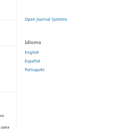
Open Journal Systems
Idioma
English
Español
Português
los
s para