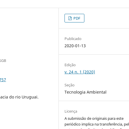
PDF
Publicado
2020-01-13
/SGB
Edição
v. 24 n. 1 (2020)
2757
Seção
Tecnologia Ambiental
Bacia do rio Uruguai.
Licença
A submissão de originais para este
periódico implica na transferência, pe