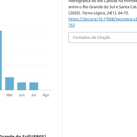
hidrográfica do Rio Canoas na frontei
entre o Rio Grande do Sul e Santa Cat
(2020).
Tecno-Lógica
,
24
(1), 64-73.
https://doi.org/10.17058/tecnolog.v2
757
Formatos de Citação
 Grande do Sul(UFRGS)