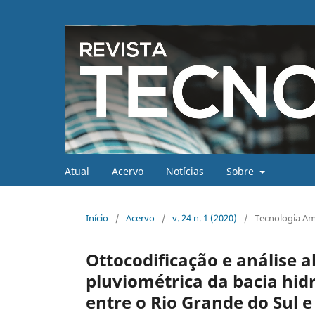
Atual
Acervo
Notícias
Sobre
Início
/
Acervo
/
v. 24 n. 1 (2020)
/
Tecnologia Am
Ottocodificação e análise a
pluviométrica da bacia hid
entre o Rio Grande do Sul e