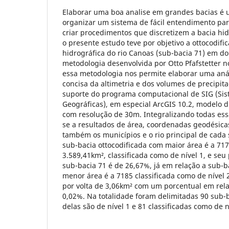
Elaborar uma boa analise em grandes bacias é u
organizar um sistema de fácil entendimento par
criar procedimentos que discretizem a bacia hid
o presente estudo teve por objetivo a ottocodifi
hidrográfica do rio Canoas (sub-bacia 71) em doi
metodologia desenvolvida por Otto Pfafstetter n
essa metodologia nos permite elaborar uma anál
concisa da altimetria e dos volumes de precipit
suporte do programa computacional de SIG (Si
Geográficas), em especial ArcGIS 10.2, modelo d
com resolução de 30m. Integralizando todas es
se a resultados de área, coordenadas geodésica
também os municípios e o rio principal de cada 
sub-bacia ottocodificada com maior área é a 7
3.589,41km², classificada como de nível 1, e seu
sub-bacia 71 é de 26,67%, já em relação a sub-b
menor área é a 7185 classificada como de nível
por volta de 3,06km² com um porcentual em rela
0,02%. Na totalidade foram delimitadas 90 sub-
delas são de nível 1 e 81 classificadas como de n