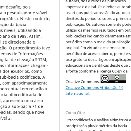
autores, dos direitos de publicação
m desafio, pois
impressa e digital. Os direitos autorai
a o pesquisador é viável
os artigos publicados são do autor, 
rográfica. Neste contexto,
direitos do periódico sobre a primeira
cação da bacia
publicação. Os autores somente pod
s níveis, utilizando a
utilizar os mesmos resultados em out
o ano de 1989. Assim,
publicações indicando claramente est
ise direcionada e
periódico como o meio da publicação
ação. O procedimento teve
original. Em virtude de sermos um
stemas de Informações
periódico de acesso aberto, permite-s
igital de elevação SRTM,
uso gratuito dos artigos em aplicaçõe
sas informações chegam-
educacionais e científicas desde que c
s dos exutórios, como
a fonte conforme a licença CC-BY da
sub-bacia codificada. A
Creative Commons.
17, com aproximadamente
Creative Commons Atribuição 4.0
 porcentual em relação a
Internacional
.
acia ottocodificada de
 2, apresenta uma área
ção a sub-bacia 71 de
bacias, sendo que nove
Como Citar
ível 2.
Ottocodificação e análise altimétrica 
precipitação pluviométrica da bacia