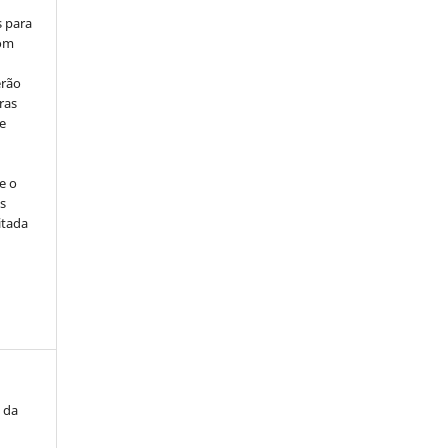
s para
com
erão
ras
e
e o
s
itada
e da