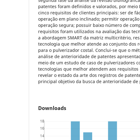
segunda fase da análise da revisão bibliográfica
patentes foram definidos e valorados, por mei
cinco requisitos de clientes principais: ser de fá
operação em plano inclinado; permitir operação
operação segura; possuir baixo número de com
requisitos foram utilizados na avaliação das te
a abordagem SMART da matriz multicritério, res
tecnologia que melhor atende ao conjunto dos r
para o pulverizador costal. Conclui-se que o mét
análise de anterioridade de patentes apresenta
meio de um estudo de caso de pulverizadores co
tecnologias que melhor atendem aos requisitos 
revelar o estado da arte dos registros de paten
principal objetivo da busca de anterioridade de 
Downloads