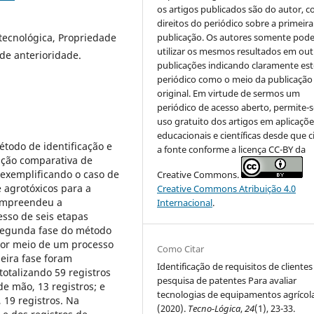
os artigos publicados são do autor, 
direitos do periódico sobre a primeira
publicação. Os autores somente pod
 tecnológica, Propriedade
utilizar os mesmos resultados em out
de anterioridade.
publicações indicando claramente est
periódico como o meio da publicação
original. Em virtude de sermos um
periódico de acesso aberto, permite-s
uso gratuito dos artigos em aplicaçõe
educacionais e científicas desde que c
todo de identificação e
a fonte conforme a licença CC-BY da
iação comparativa de
 exemplificando o caso de
Creative Commons.
e agrotóxicos para a
Creative Commons Atribuição 4.0
compreendeu a
Internacional
.
esso de seis etapas
 segunda fase do método
por meio de um processo
Como Citar
eira fase foram
Identificação de requisitos de cliente
totalizando 59 registros
pesquisa de patentes Para avaliar
 de mão, 13 registros; e
tecnologias de equipamentos agrícola
 19 registros. Na
(2020).
Tecno-Lógica
,
24
(1), 23-33.