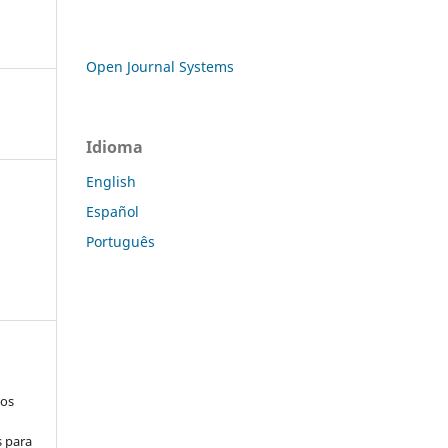
Open Journal Systems
Idioma
English
Español
Português
los
s para