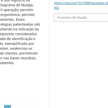
 e dos registros de
https://doi.org/10.17058/tecnolog.v2
o Diagrama de Mudge,
932
cil operação; permitir
 ergonômica; permitir
Formatos de Citação
ponentes. Esses
cnologias patenteadas sob
ultando na indicação da
equisitos considerados
odo de identificação e
do, exemplificado por
stais, evidenciou as
de clientes, permitindo
tes nas bases mundiais,
patentes.