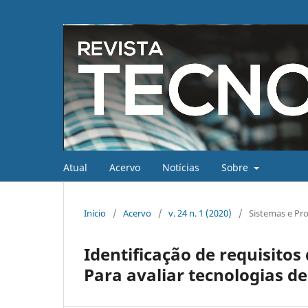
Atual
Acervo
Notícias
Sobre
Início
/
Acervo
/
v. 24 n. 1 (2020)
/
Sistemas e Pro
Identificação de requisitos
Para avaliar tecnologias d