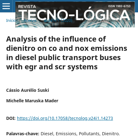
Início
/
Acervo
/
v. 24 n. 1 (2020)
/
Tecnologia Ambiental
Analysis of the influence of
dienitro on co and nox emissions
in diesel public transport buses
with egr and scr systems
Cássio Aurélio Suski
Michelle Maruska Mader
DOI:
https://doi.org/10.17058/tecnolog.v24i1.14273
Palavras-chave:
Diesel, Emissions, Pollutants, Dienitro.