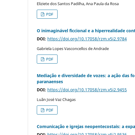
Eliziete dos Santos Padilha, Ana Paula da Rosa
PDF
O inimaginável ficcional e a hiperrealidade c
DOI:
https://doi.org/10.17058/rzm.v5i2.9784
Gabriela Lopes Vasconcellos de Andrade
PDF
Mediação e diversidade de vozes: a ação das 
paranaenses
DOI:
https://doi.org/10.17058/rzm.v5i2.9455
Luãn José Vaz Chagas
PDF
Comunicação e igrejas neopentecostais: a expa
DOI:
https://doi.org/10.17058/rzm.v5i2.9536