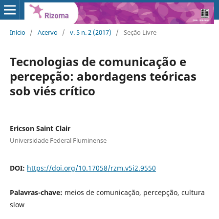
Início
/
Acervo
/
v. 5 n. 2 (2017)
/
Seção Livre
Tecnologias de comunicação e
percepção: abordagens teóricas
sob viés crítico
Ericson Saint Clair
Universidade Federal Fluminense
DOI:
https://doi.org/10.17058/rzm.v5i2.9550
Palavras-chave:
meios de comunicação, percepção, cultura
slow