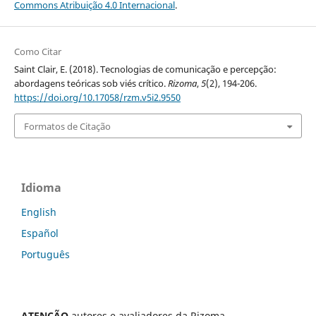
Commons Atribuição 4.0 Internacional
.
Como Citar
Saint Clair, E. (2018). Tecnologias de comunicação e percepção:
abordagens teóricas sob viés crítico.
Rizoma
,
5
(2), 194-206.
https://doi.org/10.17058/rzm.v5i2.9550
Formatos de Citação
Idioma
English
Español
Português
ATENÇÃO
autores e avaliadores da Rizoma,