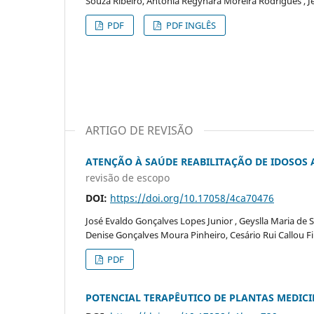
Souza Ribeiro, Antonia Regynara Moreira Rodrigues , Je
PDF
PDF INGLÊS
ARTIGO DE REVISÃO
ATENÇÃO À SAÚDE REABILITAÇÃO DE IDOSOS 
revisão de escopo
DOI:
https://doi.org/10.17058/4ca70476
José Evaldo Gonçalves Lopes Junior , Geyslla Maria de S
Denise Gonçalves Moura Pinheiro, Cesário Rui Callou Fi
PDF
POTENCIAL TERAPÊUTICO DE PLANTAS MEDICINAIS