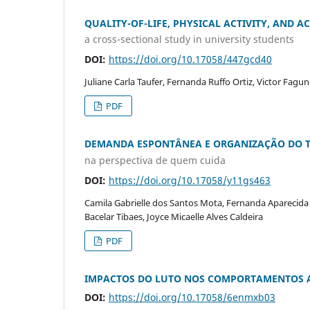
QUALITY-OF-LIFE, PHYSICAL ACTIVITY, AND 
a cross-sectional study in university students
DOI:
https://doi.org/10.17058/447gcd40
Juliane Carla Taufer, Fernanda Ruffo Ortiz, Victor Fa
PDF
DEMANDA ESPONTÂNEA E ORGANIZAÇÃO DO T
na perspectiva de quem cuida
DOI:
https://doi.org/10.17058/y11gs463
Camila Gabrielle dos Santos Mota, Fernanda Aparecida 
Bacelar Tibaes, Joyce Micaelle Alves Caldeira
PDF
IMPACTOS DO LUTO NOS COMPORTAMENTOS ALIME
DOI:
https://doi.org/10.17058/6enmxb03