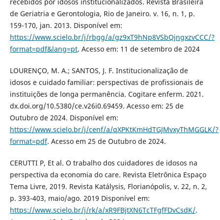
recebidos por idosos institucionalizados. Revista Brasileira
de Geriatria e Gerontologia, Rio de Janeiro. v. 16, n. 1, p.
159-170, jan. 2013. Disponível em:
https://www.scielo.br/j/rbgg/a/gz9xT9hNp8VSbQjngxzvCCC/?
format=pdf&lang=pt
. Acesso em: 11 de setembro de 2024
LOURENÇO, M. A.; SANTOS, J. F. Institucionalização de
idosos e cuidado familiar: perspectivas de profissionais de
instituições de longa permanência. Cogitare enferm. 2021.
dx.doi.org/10.5380/ce.v26i0.69459. Acesso em: 25 de
Outubro de 2024. Disponível em:
https://www.scielo.br/j/cenf/a/qXPKtKmHdTGJMvxyThMGGLK/?
format=pdf
. Acesso em 25 de Outubro de 2024.
CERUTTI P, Et al. O trabalho dos cuidadores de idosos na
perspectiva da economia do care. Revista Eletrônica Espaço
Tema Livre, 2019. Revista Katálysis, Florianópolis, v. 22, n. 2,
p. 393-403, maio/ago. 2019 Disponível em:
https://www.scielo.br/j/rk/a/xR9FBjtXN6TcTFgfFDvCsdK/
.