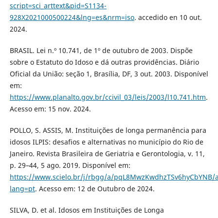
script=sci_arttext&pid=S1134-
928X2021000500224&lng=es&nrm=iso
. accedido en 10 out.
2024.
BRASIL. Lei n.º 10.741, de 1º de outubro de 2003. Dispõe
sobre o Estatuto do Idoso e dá outras providências. Diário
Oficial da União: seção 1, Brasília, DF, 3 out. 2003. Disponível
em:
https://www.planalto.gov.br/ccivil_03/leis/2003/l10.741.htm
.
Acesso em: 15 nov. 2024.
POLLO, S. ASSIS, M. Instituições de longa permanência para
idosos ILPIS: desafios e alternativas no município do Rio de
Janeiro. Revista Brasileira de Geriatria e Gerontologia, v. 11,
p. 29–44, 5 ago. 2019. Disponível em:
https://www.scielo.br/j/rbgg/a/pqL8MwzKwdhzTSv6hyCbYNB/a
lang=pt
. Acesso em: 12 de Outubro de 2024.
SILVA, D. et al. Idosos em Instituições de Longa