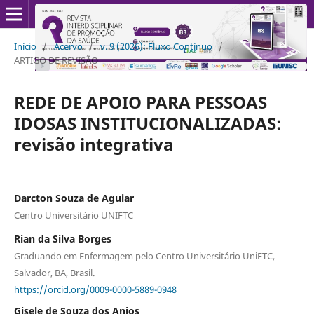
Início
/
Acervo
/
v. 9 (2026): Fluxo Contínuo
/
ARTIGO DE REVISÃO
REDE DE APOIO PARA PESSOAS
IDOSAS INSTITUCIONALIZADAS:
revisão integrativa
Darcton Souza de Aguiar
Centro Universitário UNIFTC
Rian da Silva Borges
Graduando em Enfermagem pelo Centro Universitário UniFTC,
Salvador, BA, Brasil.
https://orcid.org/0009-0000-5889-0948
Gisele de Souza dos Anjos