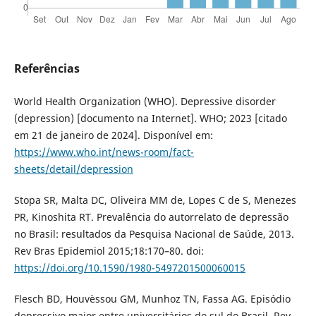
Referências
World Health Organization (WHO). Depressive disorder
(depression) [documento na Internet]. WHO; 2023 [citado
em 21 de janeiro de 2024]. Disponível em:
https://www.who.int/news-room/fact-
sheets/detail/depression
Stopa SR, Malta DC, Oliveira MM de, Lopes C de S, Menezes
PR, Kinoshita RT. Prevalência do autorrelato de depressão
no Brasil: resultados da Pesquisa Nacional de Saúde, 2013.
Rev Bras Epidemiol 2015;18:170–80. doi:
https://doi.org/10.1590/1980-5497201500060015
Flesch BD, Houvèssou GM, Munhoz TN, Fassa AG. Episódio
depressivo maior entre universitários do sul do Brasil. Rev