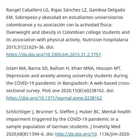
Rangel Caballero LG, Rojas Sánchez LZ, Gamboa Delgado
EM. Sobrepeso y obesidad en estudiantes universitarios
colombianos y su asociación con la actividad física:
Overweight and obesity in Colombian college students and
its association with physical activity. Nutricion hospitalaria
2015;31(2):629–36. doi:
https://dx.doi.org/10.3305/nh.2015.31.2.7757
Islam MA, Barna SD, Raihan H, Khan MNA, Hossain MT.
Depression and anxiety among university students during
the COVID-19 pandemic in Bangladesh: A web-based cross-
sectional survey. PloS one 2020;15(8):e0238162. doi:
https://doi.org/10.1371/journal.pone.0238162
Schlichtiger J, Brunner S, Steffen J, Huber BC. Mental health
impairment triggered by the COVID-19 pandemic in a
sample population of German students. J Investig Med
2020;68(8):1394–6. doi:
http://dx.doi.org/10
. 1136/jim-2020-