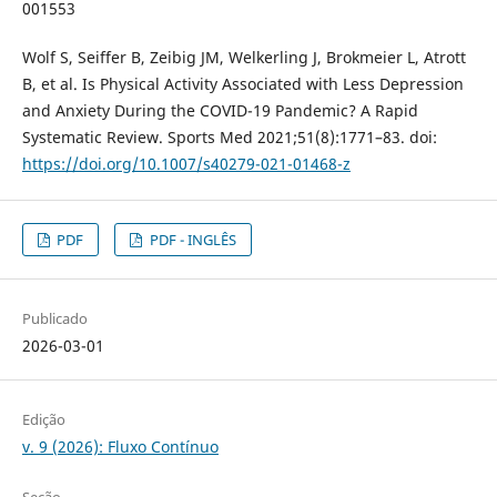
001553
Wolf S, Seiffer B, Zeibig JM, Welkerling J, Brokmeier L, Atrott
B, et al. Is Physical Activity Associated with Less Depression
and Anxiety During the COVID-19 Pandemic? A Rapid
Systematic Review. Sports Med 2021;51(8):1771–83. doi:
https://doi.org/10.1007/s40279-021-01468-z
PDF
PDF - INGLÊS
Publicado
2026-03-01
Edição
v. 9 (2026): Fluxo Contínuo