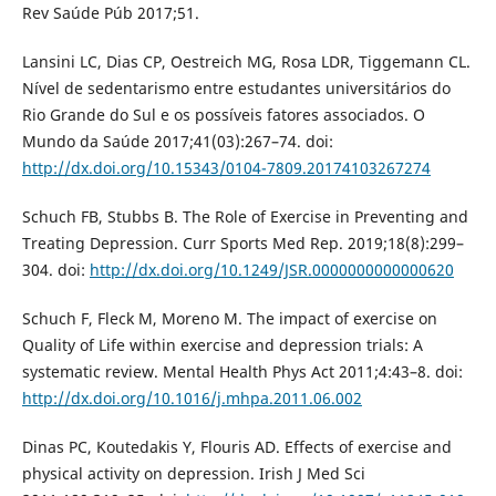
Rev Saúde Púb 2017;51.
Lansini LC, Dias CP, Oestreich MG, Rosa LDR, Tiggemann CL.
Nível de sedentarismo entre estudantes universitários do
Rio Grande do Sul e os possíveis fatores associados. O
Mundo da Saúde 2017;41(03):267–74. doi:
http://dx.doi.org/10.15343/0104-7809.20174103267274
Schuch FB, Stubbs B. The Role of Exercise in Preventing and
Treating Depression. Curr Sports Med Rep. 2019;18(8):299–
304. doi:
http://dx.doi.org/10.1249/JSR.0000000000000620
Schuch F, Fleck M, Moreno M. The impact of exercise on
Quality of Life within exercise and depression trials: A
systematic review. Mental Health Phys Act 2011;4:43–8. doi:
http://dx.doi.org/10.1016/j.mhpa.2011.06.002
Dinas PC, Koutedakis Y, Flouris AD. Effects of exercise and
physical activity on depression. Irish J Med Sci