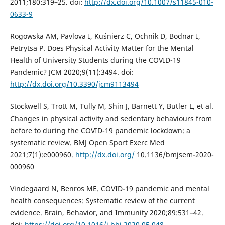
2011;180:319–25. doi:
http://dx.doi.org/10.1007/s11845-010-
0633-9
Rogowska AM, Pavlova I, Kuśnierz C, Ochnik D, Bodnar I,
Petrytsa P. Does Physical Activity Matter for the Mental
Health of University Students during the COVID-19
Pandemic? JCM 2020;9(11):3494. doi:
http://dx.doi.org/10.3390/jcm9113494
Stockwell S, Trott M, Tully M, Shin J, Barnett Y, Butler L, et al.
Changes in physical activity and sedentary behaviours from
before to during the COVID-19 pandemic lockdown: a
systematic review. BMJ Open Sport Exerc Med
2021;7(1):e000960.
http://dx.doi.org/
10.1136/bmjsem-2020-
000960
Vindegaard N, Benros ME. COVID-19 pandemic and mental
health consequences: Systematic review of the current
evidence. Brain, Behavior, and Immunity 2020;89:531–42.
doi:
https://doi.org/10.1016/j.bbi.2020.05.048