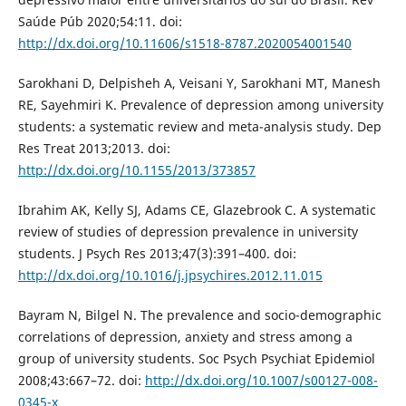
Saúde Púb 2020;54:11. doi:
http://dx.doi.org/10.11606/s1518-8787.2020054001540
Sarokhani D, Delpisheh A, Veisani Y, Sarokhani MT, Manesh
RE, Sayehmiri K. Prevalence of depression among university
students: a systematic review and meta-analysis study. Dep
Res Treat 2013;2013. doi:
http://dx.doi.org/10.1155/2013/373857
Ibrahim AK, Kelly SJ, Adams CE, Glazebrook C. A systematic
review of studies of depression prevalence in university
students. J Psych Res 2013;47(3):391–400. doi:
http://dx.doi.org/10.1016/j.jpsychires.2012.11.015
Bayram N, Bilgel N. The prevalence and socio-demographic
correlations of depression, anxiety and stress among a
group of university students. Soc Psych Psychiat Epidemiol
2008;43:667–72. doi:
http://dx.doi.org/10.1007/s00127-008-
0345-x