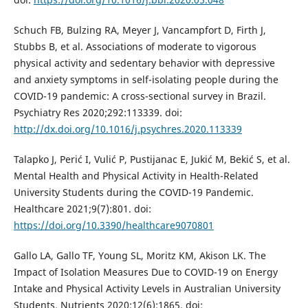
Schuch FB, Bulzing RA, Meyer J, Vancampfort D, Firth J,
Stubbs B, et al. Associations of moderate to vigorous
physical activity and sedentary behavior with depressive
and anxiety symptoms in self-isolating people during the
COVID-19 pandemic: A cross-sectional survey in Brazil.
Psychiatry Res 2020;292:113339. doi:
http://dx.doi.org/10.1016/j.psychres.2020.113339
Talapko J, Perić I, Vulić P, Pustijanac E, Jukić M, Bekić S, et al.
Mental Health and Physical Activity in Health-Related
University Students during the COVID-19 Pandemic.
Healthcare 2021;9(7):801. doi:
https://doi.org/10.3390/healthcare9070801
Gallo LA, Gallo TF, Young SL, Moritz KM, Akison LK. The
Impact of Isolation Measures Due to COVID-19 on Energy
Intake and Physical Activity Levels in Australian University
Students. Nutrients 2020;12(6):1865. doi: