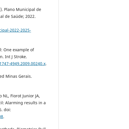
). Plano Municipal de
al de Saúde; 2022.
ipal-2022-2025-
il: One example of
. Int J Stroke.
.1747-4949.2009.00240.x
.
ed Minas Gerais.
NL, Fiorot Junior JA,
l: Alarming results in a
. doi:
08
.