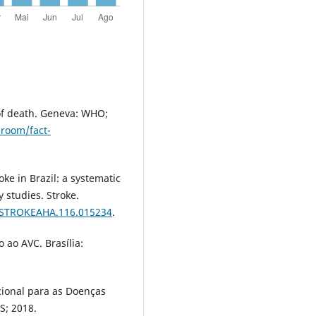
of death. Geneva: WHO;
room/fact-
oke in Brazil: a systematic
y studies. Stroke.
1/STROKEAHA.116.015234
.
o ao AVC. Brasília:
cional para as Doenças
S; 2018.