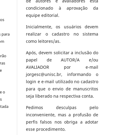
de autores e avaliadores está
condicionado à aprovação da
equipe editorial.
los
Inicialmente, os usuários devem
realizar o cadastro no sistema
s para
como leitores/as.
com
Após, devem solicitar a inclusão do
erão
papel de AUTOR/A e/ou
ras
AVALIADOR por e-mail
e
jorgesc@unisc.br, informando o
login e e-mail utilizado no cadastro
para que o envio de manuscritos
e o
seja liberado na respectiva conta.
s
itada
Pedimos desculpas pelo
inconveniente, mas a profusão de
perfis falsos nos obriga a adotar
esse procedimento.