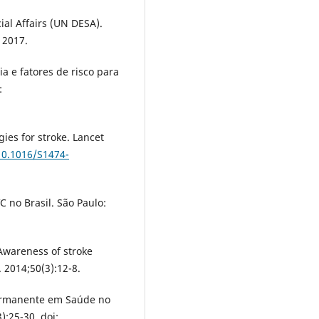
al Affairs (UN DESA).
 2017.
ia e fatores de risco para
:
ies for stroke. Lancet
/10.1016/S1474-
C no Brasil. São Paulo:
Awareness of stroke
 2014;50(3):12-8.
Permanente em Saúde no
):25-30. doi: