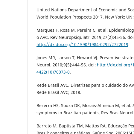
United Nations Department of Economic and Soci
World Population Prospects 2017. New York: UN;
Marques F, Rosa M, Pereira C, et al. Epidemiolog
o AVC. Rev Neuropsiquiatr. 2019;27(2):45-56. doi
http://dx.doi.org/10.1590/1984-0292/2722019
.
Jones MR, Larson T, Howard VJ. Preventive strateg
Neurol. 2010;9(5):444-56. doi:
http://dx.doi.org
4422(10)70073-0
.
Rede Brasil AVC. Diretrizes para o cuidado do AV
Rede Brasil AVC; 2018.
Bezerra HS, Souza DK, Morais-Almeida M, et al. 
symptoms in Brazilian patients. Rev Bras Neurol.
Barreto M, Baptista TM, Mattos RA. Educação 
Brasil: conceitos e práticas. Saúde Soc. 2006;15(3