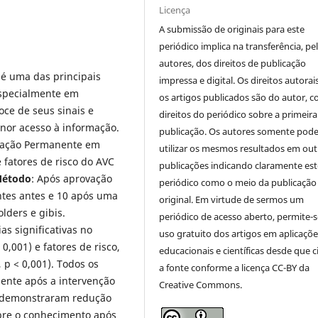
Licença
A submissão de originais para este
periódico implica na transferência, pe
autores, dos direitos de publicação
 é uma das principais
impressa e digital. Os direitos autorai
especialmente em
os artigos publicados são do autor, 
ce de seus sinais e
direitos do periódico sobre a primeira
or acesso à informação.
publicação. Os autores somente pod
ucação Permanente em
utilizar os mesmos resultados em out
 fatores de risco do AVC
publicações indicando claramente est
étodo
: Após aprovação
periódico como o meio da publicação
antes antes e 10 após uma
original. Em virtude de sermos um
lders e gibis.
periódico de acesso aberto, permite-s
as significativas no
uso gratuito dos artigos em aplicaçõe
0,001) e fatores de risco,
educacionais e científicas desde que c
 p < 0,001). Todos os
a fonte conforme a licença CC-BY da
ente após a intervenção
Creative Commons.
on demonstraram redução
obre o conhecimento após