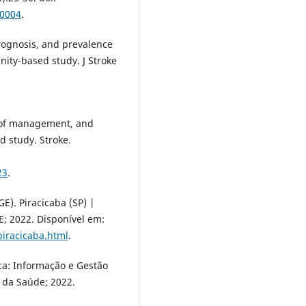
00004
.
prognosis, and prevalence
unity-based study. J Stroke
ns of management, and
d study. Stroke.
23
.
GE). Piracicaba (SP) |
E; 2022. Disponível em:
piracicaba.html
.
ca: Informação e Gestão
o da Saúde; 2022.