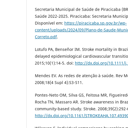
Secretaria Municipal de Saúde de Piracicaba (BR
Saúde 2022-2025. Piracicaba: Secretaria Municip
Disponível em:
https://piracicaba.sp.gov.br/wp-
content/uploads/2024/09/Plano-de-Saude-Munic
Correto.pdf
.
Lotufo PA, Benseñor IM. Stroke mortality in Braz
delayed epidemiological cardiovascular transition
2015;10(1):14-5. doi:
http://dx.doi.org/10.1111/j
Mendes EV. As redes de atenção à saúde. Rev M
2008;18(4 Supl 4):S3-S11.
Pontes-Neto OM, Silva GS, Feitosa MR, Figueiredo 
Rocha TN, Massaro AR. Stroke awareness in Brazi
community-based study. Stroke. 2008;39(2):292-6
http://dx.doi.org/10.1161/STROKEAHA.107.4939