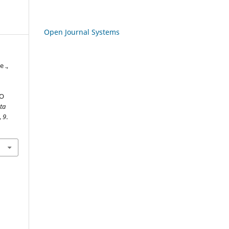
Open Journal Systems
e .,
DO
ta
,
9
.