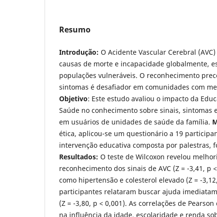
Resumo
Introdução:
O Acidente Vascular Cerebral (AVC)
causas de morte e incapacidade globalmente, 
populações vulneráveis. O reconhecimento preco
sintomas é desafiador em comunidades com men
Objetivo
: Este estudo avaliou o impacto da Ed
Saúde no conhecimento sobre sinais, sintomas e
em usuários de unidades de saúde da família.
M
ética, aplicou-se um questionário a 19 particip
intervenção educativa composta por palestras, fo
Resultados:
O teste de Wilcoxon revelou melhori
reconhecimento dos sinais de AVC (Z = -3,41, p < 
como hipertensão e colesterol elevado (Z = -3,12,
participantes relataram buscar ajuda imediatam
(Z = -3,80, p < 0,001). As correlações de Pears
na influência da idade, escolaridade e renda s