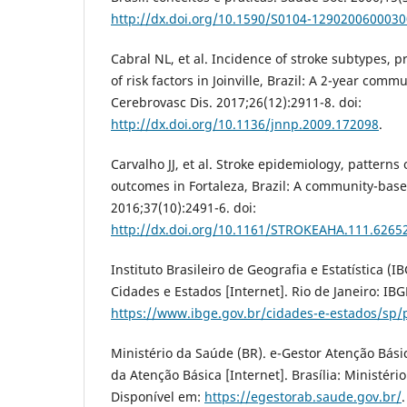
http://dx.doi.org/10.1590/S0104-129020060003
Cabral NL, et al. Incidence of stroke subtypes, 
of risk factors in Joinville, Brazil: A 2-year comm
Cerebrovasc Dis. 2017;26(12):2911-8. doi:
http://dx.doi.org/10.1136/jnnp.2009.172098
.
Carvalho JJ, et al. Stroke epidemiology, patter
outcomes in Fortaleza, Brazil: A community-base
2016;37(10):2491-6. doi:
http://dx.doi.org/10.1161/STROKEAHA.111.6265
Instituto Brasileiro de Geografia e Estatística (IB
Cidades e Estados [Internet]. Rio de Janeiro: IBG
https://www.ibge.gov.br/cidades-e-estados/sp/
Ministério da Saúde (BR). e-Gestor Atenção Bási
da Atenção Básica [Internet]. Brasília: Ministéri
Disponível em:
https://egestorab.saude.gov.br/
.