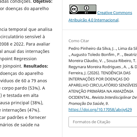
nadas condições.
Objetivo:
por doenças do aparelho
Creative Commons
Atribuição 4.0 Internacional
.
ncia temporal que analisa
irculatório sensível à
Como Citar
008 e 2022. Para avaliar
Pedro Pinheiro da Silva, J. ., Lima da Silv
al anual das internações
., Augusto Toledo Bonfim , P. ., Beatriz
inpoint Regression
Moreira Cláudio, V. ., Souza Ribeiro, T. 
 Joinpoint.
Resultados:
Regynara Moreira Rodrigues , A. ., & 
Ferreira, J. (2026). TENDÊNCIA DAS
 doenças do aparelho
INTERNAÇÕES POR DOENÇAS DO
ivíduos de 60 a 79 anos
APARELHO CIRCULATÓRIO SENSÍVEIS
 corpo pardo (53%). A
ATENÇÃO PRIMÁRIA NA AMAZÔNIA
) e testada em alta
OCIDENTAL.
Revista Interdisciplinar De
causa principal (38%),
Promoção Da Saúde
,
9
.
https://doi.org/10.17058/abcjv629
 internações (47%).
car padrões e fornecer
Formatos de Citação
imários de saúde na