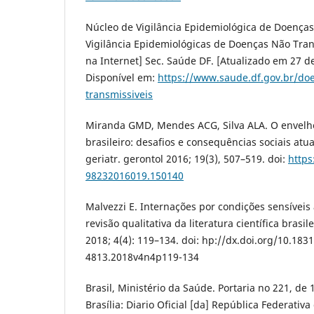
Núcleo de Vigilância Epidemiológica de Doenças
Vigilância Epidemiológicas de Doenças Não Tra
na Internet] Sec. Saúde DF. [Atualizado em 27 
Disponível em:
https://www.saude.df.gov.br/doe
transmissiveis
Miranda GMD, Mendes ACG, Silva ALA. O envelh
brasileiro: desafios e consequências sociais atua
geriatr. gerontol 2016; 19(3), 507–519. doi:
https
98232016019.150140
Malvezzi E. Internações por condições sensíveis
revisão qualitativa da literatura científica bras
2018; 4(4): 119–134. doi: hp://dx.doi.org/10.183
4813.2018v4n4p119-134
Brasil, Ministério da Saúde. Portaria no 221, de 
Brasília: Diario Oficial [da] República Federativa 