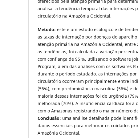
oferecidos pela atenção primária para determi
analisar a tendência temporal das internações 
circulatório na Amazônia Ocidental.
Método:
este é um estudo ecológico e de tendê
as taxas de internação por doenças do aparelho c
atenção primária na Amazônia Ocidental, entre 2
as tendências, foi calculada a variação percentu
com confiança de 95 %, utilizando o software Jo
Program, além das análises com os softwares R e
durante o período estudado, as internações por
circulatório ocorreram principalmente entre ind
(56%), com predominância masculina (56%) e de
maioria dessas internações foi de urgência (79%
melhorada (70%). A insuficiência cardíaca foi a 
com o Amazonas registrando o maior número de
Conclusão:
uma análise detalhada pode identifi
dados essenciais para melhorar os cuidados pr
Amazônia Ocidental.