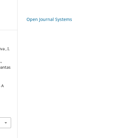
Open Journal Systems
a , I.
.,
Dantas
 A