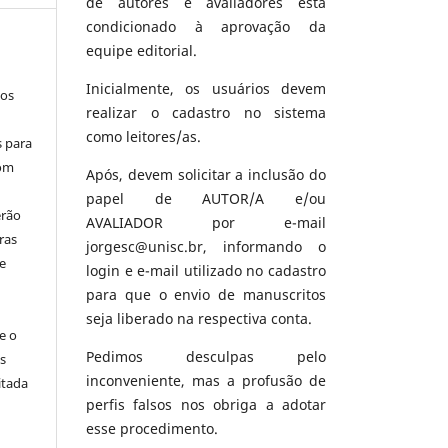
de autores e avaliadores está
condicionado à aprovação da
equipe editorial.
Inicialmente, os usuários devem
los
realizar o cadastro no sistema
como leitores/as.
s para
com
Após, devem solicitar a inclusão do
papel de AUTOR/A e/ou
erão
AVALIADOR por e-mail
ras
jorgesc@unisc.br, informando o
e
login e e-mail utilizado no cadastro
para que o envio de manuscritos
seja liberado na respectiva conta.
e o
Pedimos desculpas pelo
s
inconveniente, mas a profusão de
itada
perfis falsos nos obriga a adotar
esse procedimento.