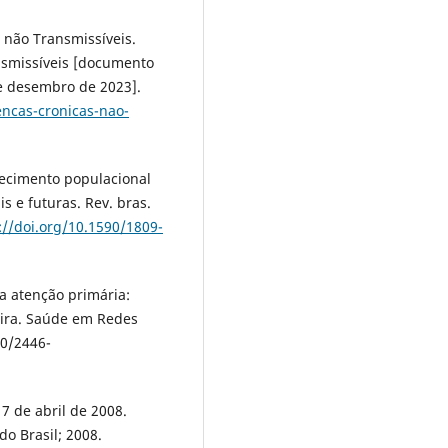
 não Transmissíveis.
nsmissíveis [documento
de desembro de 2023].
ncas-cronicas-nao-
ecimento populacional
is e futuras. Rev. bras.
://doi.org/10.1590/1809-
 a atenção primária:
ileira. Saúde em Redes
10/2446-
17 de abril de 2008.
do Brasil; 2008.